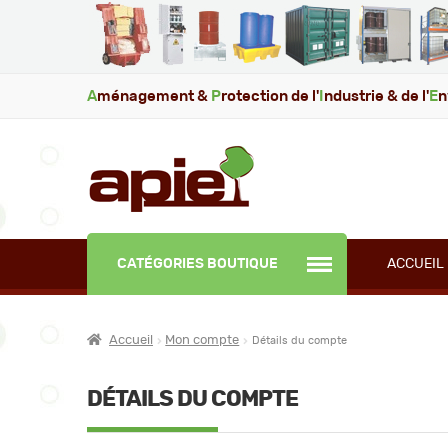
A
ménagement &
P
rotection de l'
I
ndustrie & de l'
E
n
CATÉGORIES BOUTIQUE
ACCUEIL
Accueil
Mon compte
Détails du compte
DÉTAILS DU COMPTE