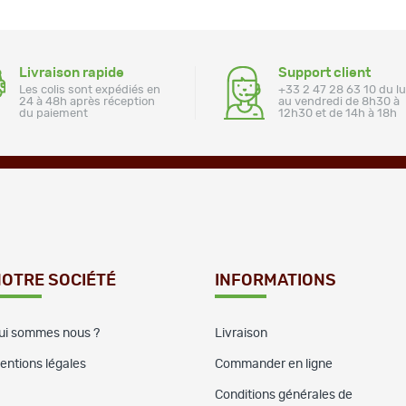
Livraison rapide
Support client
Les colis sont expédiés en
+33 2 47 28 63 10 du l
24 à 48h après réception
au vendredi de 8h30 à
du paiement
12h30 et de 14h à 18h
OTRE SOCIÉTÉ
INFORMATIONS
ui sommes nous ?
Livraison
entions légales
Commander en ligne
Conditions générales de