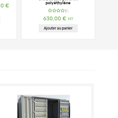
polyéthylène
00
€
Note
630,00
€
4.45
 €
sur 5
Ajouter au panier
 €