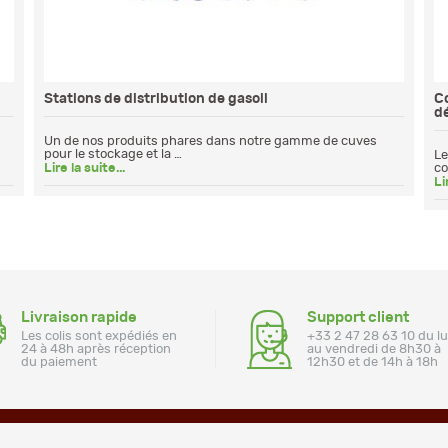
Stations de distribution de gasoil
C
dé
Un de nos produits phares dans notre gamme de cuves
pour le stockage et la …
Le
Lire la suite...
co
Li
Livraison rapide
Support client
Les colis sont expédiés en
+33 2 47 28 63 10 du l
24 à 48h après réception
au vendredi de 8h30 à
du paiement
12h30 et de 14h à 18h