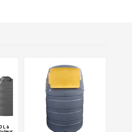
 L à
ouleur