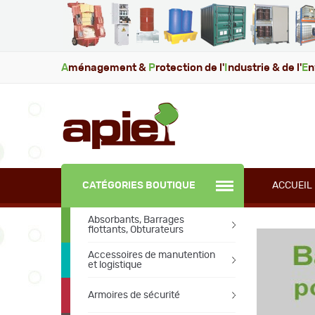
A
ménagement &
P
rotection de l'
I
ndustrie & de l'
E
n
CATÉGORIES BOUTIQUE
ACCUEIL
Absorbants, Barrages
flottants, Obturateurs
Accessoires de manutention
et logistique
Armoires de sécurité