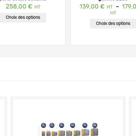
258,00
€
139,00
€
–
179,
Plage
de
Choix des options
prix :
Choix des options
139,00
à
179,00