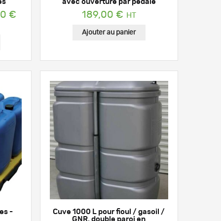
es
avec ouverture par pédale
00
€
189,00
€
Ajouter au panier
€
 €
es -
Cuve 1000 L pour fioul / gasoil /
GNR, double paroi en