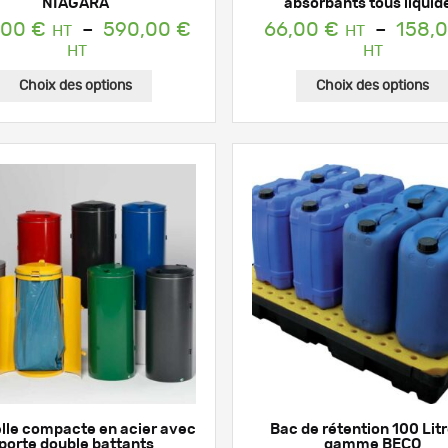
NIAGARA
absorbants tous liquid
,00
€
–
590,00
€
66,00
€
–
158,
Plage
Plage
de
de
prix :
prix :
Choix des options
Choix des options
269,00 €
66,00 
à
à
590,00 €
158,00
lle compacte en acier avec
Bac de rétention 100 Litr
porte double battants
gamme BECO