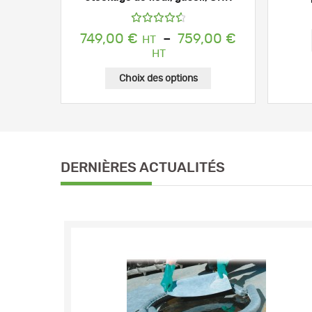
Note
749,00
€
–
759,00
€
4.72
sur
Plage
5
de
prix :
Choix des options
749,00 €
à
759,00 €
DERNIÈRES ACTUALITÉS