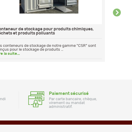
onteneur de stockage pour produits chimiques,
Cuves de s
chets et produits polluants
Les huiles u
dans la natur
s conteneurs de stockage de notre gamme "CSR" sont
nçus pour le stockage de produits …
Lire la suite.
re la suite...
Paiement sécurisé
undi
Par carte bancaire, chèque,
virement ou mandat
administratif.