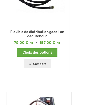
Flexible de distribution gasoil en
caoutchouc
Plage
75,00
€
–
187,00
€
de
prix :
Choix des options
75,00 €
à
187,00 €
Compare