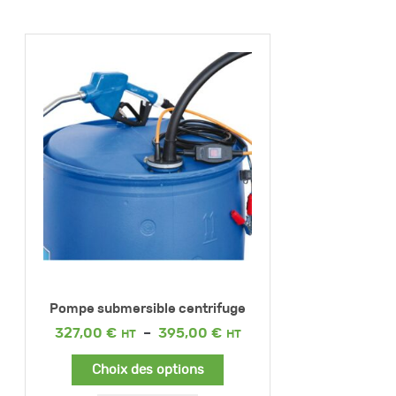
Pompe submersible centrifuge
Plage
327,00
€
–
395,00
€
de
prix :
Choix des options
327,00 €
à