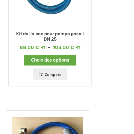
Kit de liaison pour pompe gasoil
DN 25
Plage
88,00
€
–
103,00
€
de
prix :
Choix des options
88,00 €
à
103,00 €
Compare