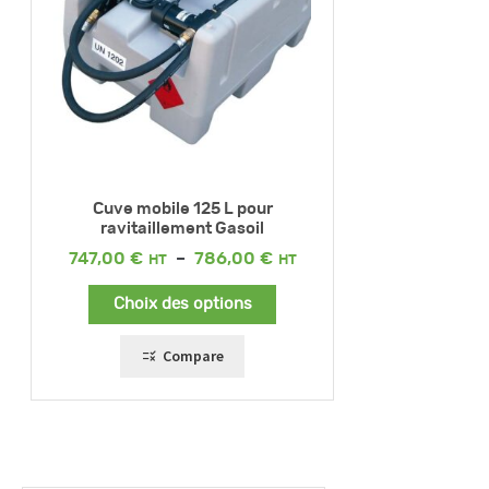
Cuve mobile 125 L pour
ravitaillement Gasoil
Plage
747,00
€
–
786,00
€
de
prix :
Choix des options
747,00 €
à
786,00 €
Compare