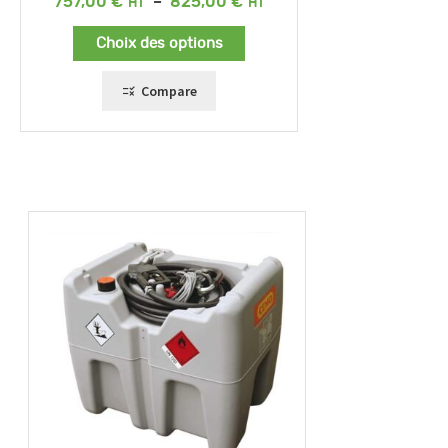
Plage
757,00
€
–
825,00
€
de
prix :
Choix des options
757,00 €
à
825,00 €
Compare