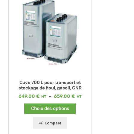
Cuve 700 L pour transport et
stockage de fioul, gasoil, GNR
Plage
649,00
€
–
659,00
€
de
prix :
Choix des options
649,00 €
à
659,00 €
Compare