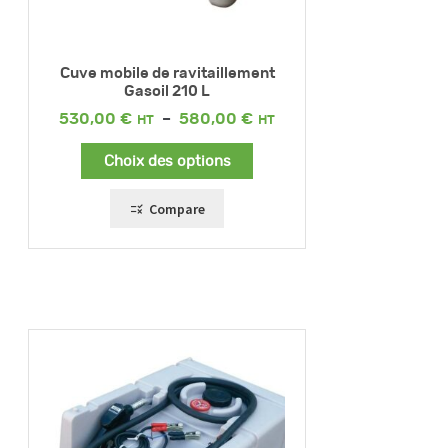
Cuve mobile de ravitaillement
Gasoil 210 L
Plage
530,00
€
–
580,00
€
de
prix :
Choix des options
530,00 €
à
580,00 €
Compare