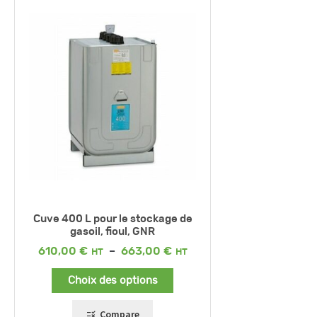
Cuve 400 L pour le stockage de
gasoil, fioul, GNR
Plage
610,00
€
–
663,00
€
de
prix :
Choix des options
610,00 €
à
663,00 €
Compare