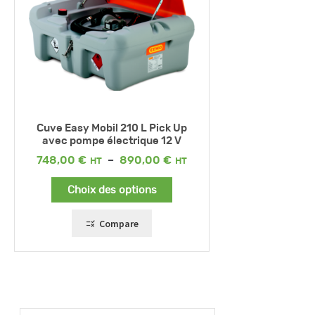
Cuve Easy Mobil 210 L Pick Up
avec pompe électrique 12 V
Plage
748,00
€
–
890,00
€
de
prix :
Choix des options
748,00 €
à
890,00 €
Compare