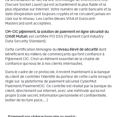
La sécurisation se fait via une technologie de chiffrement SSL
(Secure Socket Layer) qui est actuellement la plus fiable et la
plus répandue sur Internet. Votre numéro de carte bancaire et la
date d’expiration sont toujours cryptés et ne circulent jamais en
clair sur le réseau. Les cartes bleues VISA et Eurocard-
Mastercard sont acceptées.
CM-CIC
p@iement,
la solution de paiement en ligne sécurisé du
Crédit Mutuel
, est certifiée PCI DSS (Payment Card Industry
Data Security Standard).
Cette certification témoigne du
niveau élevé de sécurité
dont
bénéficient les milliers de commerçants qui font confiance à
P@iement CIC. C’est un élément essentiel de la chaîne de
confiance qui nous lie à nos clients internautes.
Dans le cadre de ce protocole, il revient maintenant à la banque
du client de contrôler l’identité du porteur de cette carte lorsqu’il
règle sur la plateforme de paiement sécurisé CyberMut
Paiement/PaiementCIC. Ce contrôle est réalisé par la banque du
client, directement sur internet, avec une méthode qui lui est
propre (code secret, information personnelle et confidentielle,
boitier de lecture puce,….)