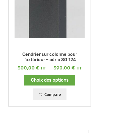
Cendrier sur colonne pour
l’extérieur – série SG 124
Plage
300,00
€
–
390,00
€
de
prix :
Choix des options
300,00 €
à
390,00 €
Compare