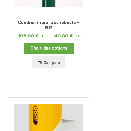
Cendrier mural très robuste –
B12
Plage
108,00
€
–
140,00
€
de
prix :
Choix des options
108,00 €
à
140,00 €
Compare