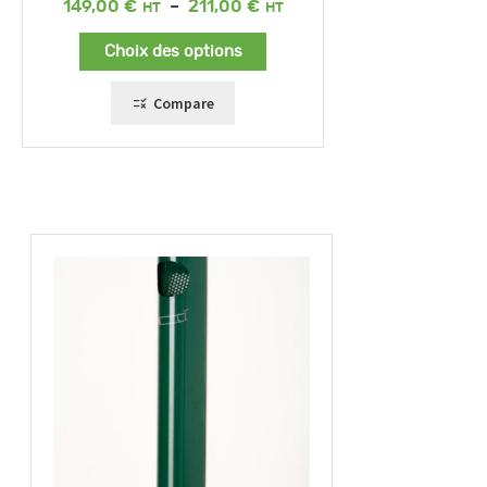
Plage
149,00
€
–
211,00
€
de
prix :
Choix des options
149,00 €
à
211,00 €
Compare