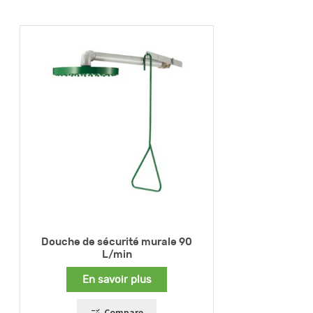
Douche de sécurité murale 90
L/min
En savoir plus
Compare