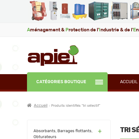
A
ménagement &
P
rotection de l'
I
ndustrie & de l'
E
n
CATÉGORIES BOUTIQUE
ACCUEIL
Accueil
Produits identifiés “tri sélectif”
TRI S
(60)
Absorbants, Barrages flottants,
Obturateurs