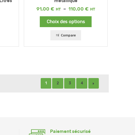
itres
métallique
Plage
91,00
€
–
110,00
€
de
prix :
Choix des options
91,00 €
à
110,00 €
Compare
1
2
3
4
Paiement sécurisé