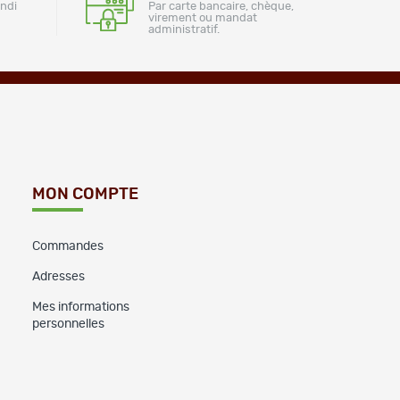
undi
Par carte bancaire, chèque,
virement ou mandat
administratif.
MON COMPTE
Commandes
Adresses
Mes informations
personnelles