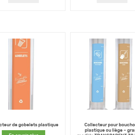
cteur de gobelets plastique
Collecteur pour bouch
plastique ou liège – gr