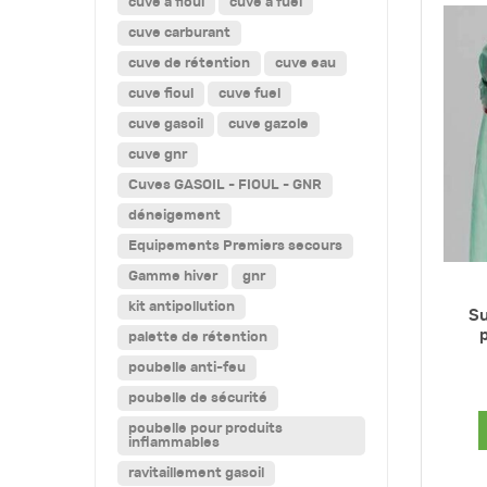
cuve a fioul
cuve a fuel
cuve carburant
cuve de rétention
cuve eau
cuve fioul
cuve fuel
cuve gasoil
cuve gazole
cuve gnr
Cuves GASOIL - FIOUL - GNR
déneigement
Equipements Premiers secours
Gamme hiver
gnr
kit antipollution
Su
p
palette de rétention
poubelle anti-feu
poubelle de sécurité
poubelle pour produits
inflammables
ravitaillement gasoil