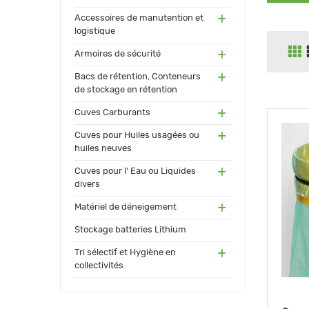
(55)
Accessoires de manutention et
logistique
(91)
Armoires de sécurité
(171
Bacs de rétention, Conteneurs
)
de stockage en rétention
(17
Cuves Carburants
3)
(24)
Cuves pour Huiles usagées ou
huiles neuves
(72)
Cuves pour l' Eau ou Liquides
divers
(34
Matériel de déneigement
)
(12)
Stockage batteries Lithium
(13
Tri sélectif et Hygiène en
0)
collectivités