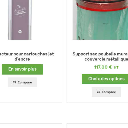
ecteur pour cartouches jet
Support sac poubelle mura
d’encre
couvercle métalliqu
117,00
€
En savoir plus
Choix des options
Compare
Compare