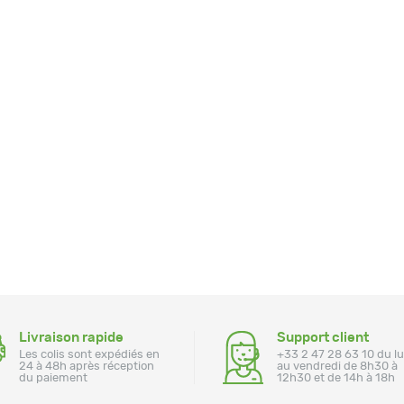
Livraison rapide
Support client
Les colis sont expédiés en
+33 2 47 28 63 10 du l
24 à 48h après réception
au vendredi de 8h30 à
du paiement
12h30 et de 14h à 18h