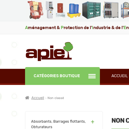
A
ménagement &
P
rotection de l'
I
ndustrie & de l'
E
n
CATÉGORIES BOUTIQUE
ACCUEIL
Accueil
Non classé
NON 
(60)
Absorbants, Barrages flottants,
Obturateurs