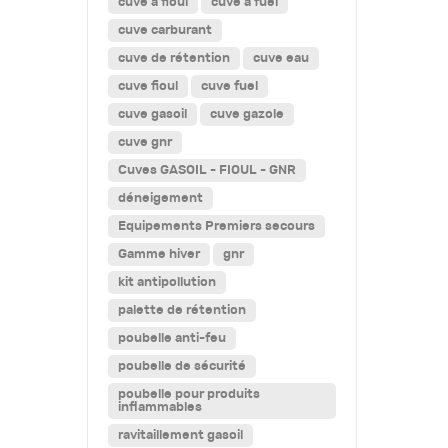
cuve a fioul
cuve a fuel
cuve carburant
cuve de rétention
cuve eau
cuve fioul
cuve fuel
cuve gasoil
cuve gazole
cuve gnr
Cuves GASOIL - FIOUL - GNR
déneigement
Equipements Premiers secours
Gamme hiver
gnr
kit antipollution
palette de rétention
poubelle anti-feu
poubelle de sécurité
poubelle pour produits
inflammables
ravitaillement gasoil