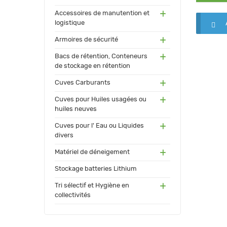
(55)
Accessoires de manutention et
logistique
(91)
Armoires de sécurité
(171
Bacs de rétention, Conteneurs
)
de stockage en rétention
(17
Cuves Carburants
3)
(24)
Cuves pour Huiles usagées ou
huiles neuves
(72)
Cuves pour l' Eau ou Liquides
divers
(34
Matériel de déneigement
)
(12)
Stockage batteries Lithium
(13
Tri sélectif et Hygiène en
0)
collectivités