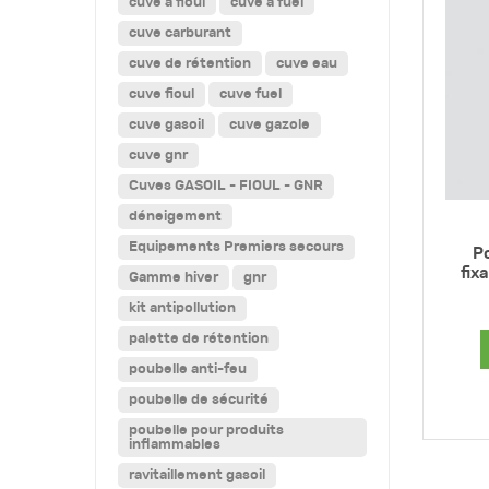
cuve a fioul
cuve a fuel
cuve carburant
cuve de rétention
cuve eau
cuve fioul
cuve fuel
cuve gasoil
cuve gazole
cuve gnr
Cuves GASOIL - FIOUL - GNR
déneigement
Equipements Premiers secours
Po
fix
Gamme hiver
gnr
kit antipollution
palette de rétention
poubelle anti-feu
poubelle de sécurité
poubelle pour produits
inflammables
ravitaillement gasoil