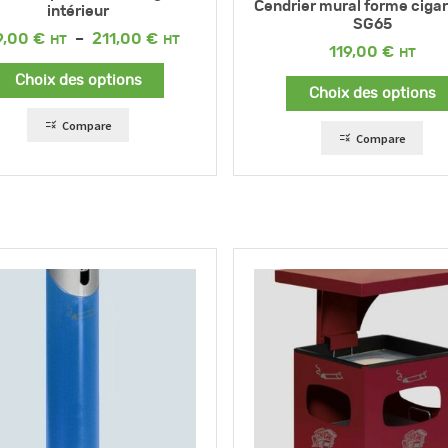
Cendrier mural forme cigar
intérieur
SG65
Plage
9,00
€
–
211,00
€
119,00
€
de
prix :
Choix des options
149,00 €
Choix des options
à
211,00 €
Compare
Compare