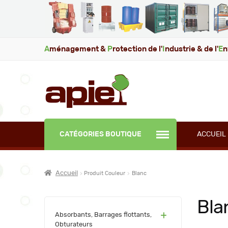
A
ménagement &
P
rotection de l'
I
ndustrie & de l'
E
n
CATÉGORIES BOUTIQUE
ACCUEIL
Accueil
Produit Couleur
Blanc
Bla
(60)
Absorbants, Barrages flottants,
Obturateurs