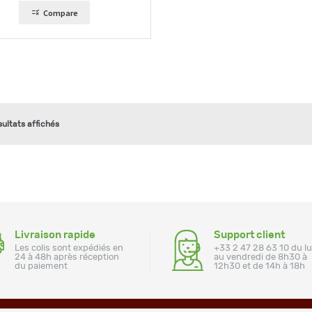
Compare
sultats affichés
Livraison rapide
Support client
Les colis sont expédiés en
+33 2 47 28 63 10 du l
24 à 48h après réception
au vendredi de 8h30 à
du paiement
12h30 et de 14h à 18h