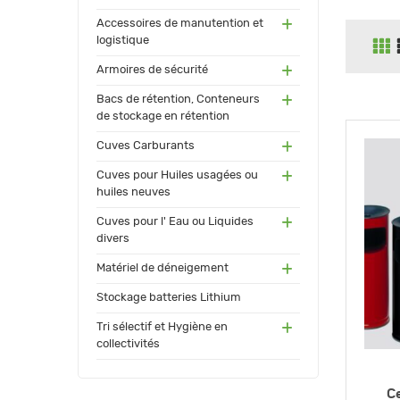
(55)
Accessoires de manutention et
logistique
(91)
Armoires de sécurité
(171
Bacs de rétention, Conteneurs
)
de stockage en rétention
(17
Cuves Carburants
3)
(24)
Cuves pour Huiles usagées ou
huiles neuves
(72)
Cuves pour l' Eau ou Liquides
divers
(34
Matériel de déneigement
)
(12)
Stockage batteries Lithium
(13
Tri sélectif et Hygiène en
0)
collectivités
Ce