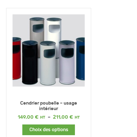
Cendrier poubelle – usage
intérieur
Plage
149,00
€
–
211,00
€
de
prix :
Choix des options
149,00 €
à