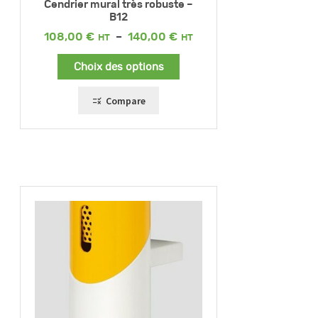
Cendrier mural très robuste –
B12
Plage
108,00
€
–
140,00
€
de
prix :
Choix des options
108,00 €
à
140,00 €
Compare