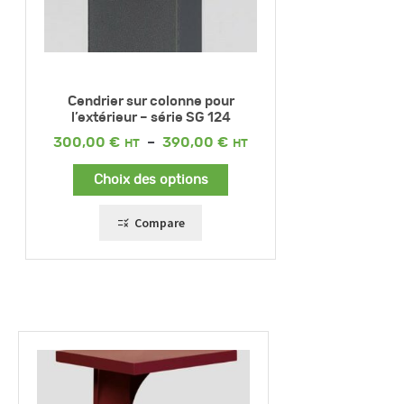
Cendrier sur colonne pour
l’extérieur – série SG 124
Plage
300,00
€
–
390,00
€
de
prix :
Choix des options
300,00 €
à
390,00 €
Compare