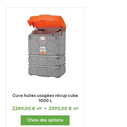
Cuve huiles usagées récup cube
1000 L
Plage
2289,00
€
–
2595,00
€
de
prix :
Choix des options
2289,00 €
à