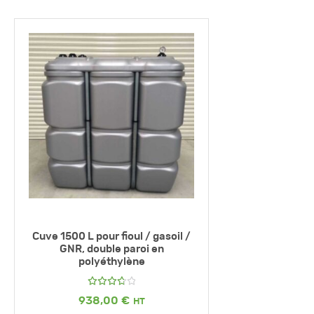
Cuve 1500 L pour fioul / gasoil /
GNR, double paroi en
polyéthylène
Note
938,00
€
3.83