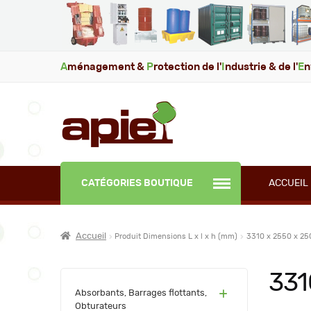
A
ménagement &
P
rotection de l'
I
ndustrie & de l'
E
n
CATÉGORIES BOUTIQUE
ACCUEIL
Accueil
Produit Dimensions L x l x h (mm)
3310 x 2550 x 25
331
(60)
Absorbants, Barrages flottants,
Obturateurs