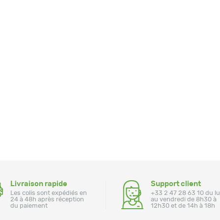
Livraison rapide
Support client
Les colis sont expédiés en
+33 2 47 28 63 10 du l
24 à 48h après réception
au vendredi de 8h30 à
du paiement
12h30 et de 14h à 18h