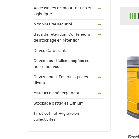
(55)
Accessoires de manutention et
logistique
(91)
Armoires de sécurité
(171
Bacs de rétention, Conteneurs
)
de stockage en rétention
(17
Cuves Carburants
3)
(24)
Cuves pour Huiles usagées ou
huiles neuves
(72)
Cuves pour l' Eau ou Liquides
divers
(34
Matériel de déneigement
)
(12)
Stockage batteries Lithium
(13
Tri sélectif et Hygiène en
0)
collectivités
Stat