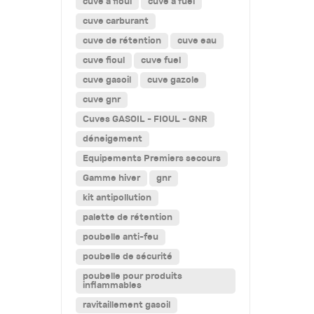
cuve a fioul
cuve a fuel
cuve carburant
cuve de rétention
cuve eau
cuve fioul
cuve fuel
cuve gasoil
cuve gazole
cuve gnr
Cuves GASOIL - FIOUL - GNR
déneigement
Equipements Premiers secours
Gamme hiver
gnr
kit antipollution
palette de rétention
poubelle anti-feu
poubelle de sécurité
poubelle pour produits
inflammables
ravitaillement gasoil