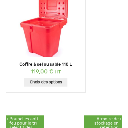
Coffre à sel ou sable 110 L
119,00
€
Choix des options
NAVIGATION DE L’ARTICLE
Article
Article
Poubelles anti-
Armoire de
précédent :
suivant :
feu pour le tri
stockage en
sélectif des
rétention