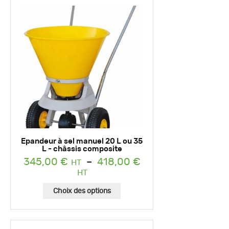
Epandeur à sel manuel 20 L ou 35
L - châssis composite
345,00
€
–
418,00
€
Plage
de
prix :
Choix des options
345,00 €
à
418,00 €