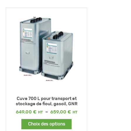
Cuve 700 L pour transport et
stockage de fioul, gasoil, GNR
Plage
649,00
€
–
659,00
€
de
prix :
Choix des options
649,00 €
à