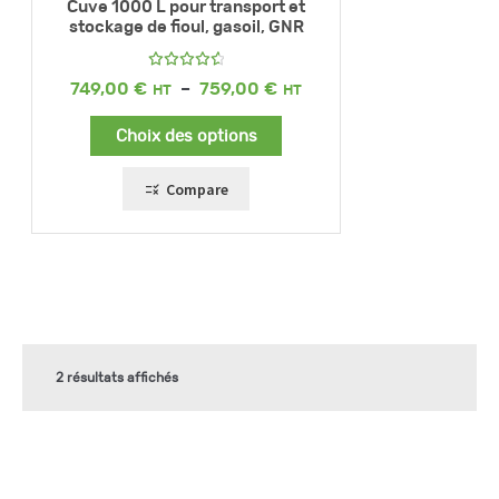
Cuve 1000 L pour transport et
stockage de fioul, gasoil, GNR
Note
Plage
749,00
€
–
759,00
€
4.72
sur
de
5
prix :
Choix des options
749,00 €
à
759,00 €
Compare
2 résultats affichés