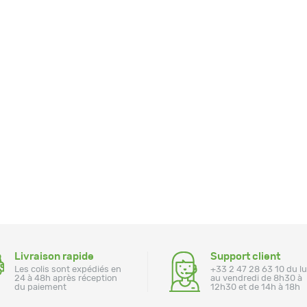
Livraison rapide
Support client
Les colis sont expédiés en
+33 2 47 28 63 10 du l
24 à 48h après réception
au vendredi de 8h30 à
du paiement
12h30 et de 14h à 18h