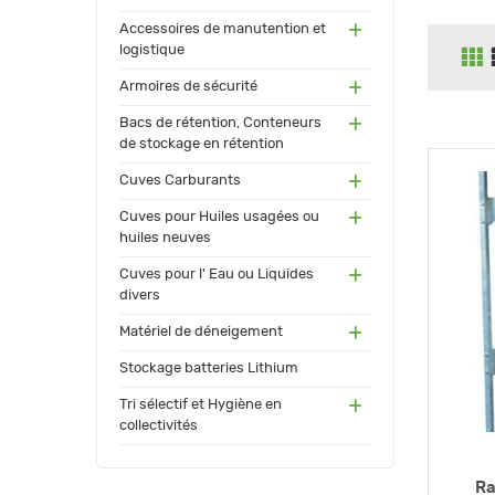
(55)
Accessoires de manutention et
logistique
(91)
Armoires de sécurité
(171
Bacs de rétention, Conteneurs
)
de stockage en rétention
(17
Cuves Carburants
3)
(24)
Cuves pour Huiles usagées ou
huiles neuves
(72)
Cuves pour l' Eau ou Liquides
divers
(34
Matériel de déneigement
)
(12)
Stockage batteries Lithium
(13
Tri sélectif et Hygiène en
0)
collectivités
Ra