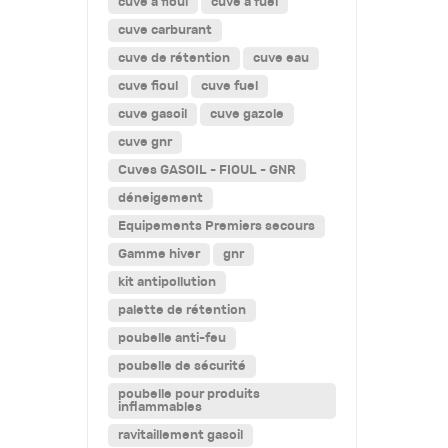
cuve a fioul
cuve a fuel
cuve carburant
cuve de rétention
cuve eau
cuve fioul
cuve fuel
cuve gasoil
cuve gazole
cuve gnr
Cuves GASOIL - FIOUL - GNR
déneigement
Equipements Premiers secours
Gamme hiver
gnr
kit antipollution
palette de rétention
poubelle anti-feu
poubelle de sécurité
poubelle pour produits
inflammables
ravitaillement gasoil