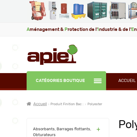
A
ménagement &
P
rotection de l'
I
ndustrie & de l'
E
n
CATÉGORIES BOUTIQUE
ACCUEIL
Accueil
Produit Finition Bac :
Polyester
Pol
(60)
Absorbants, Barrages flottants,
Obturateurs