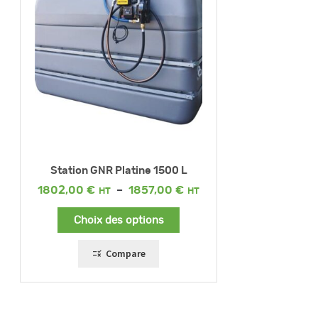
Station GNR Platine 1500 L
Plage
1802,00
€
–
1857,00
€
de
prix :
Choix des options
1802,00 €
à
1857,00 €
Compare