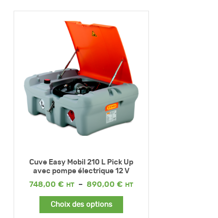
Cuve Easy Mobil 210 L Pick Up
avec pompe électrique 12 V
Plage
748,00
€
–
890,00
€
de
prix :
Choix des options
748,00 €
à