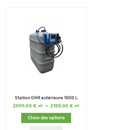
Station GNR extérieure 1500 L
Plage
2099,00
€
–
2155,00
€
de
prix :
Choix des options
2099,00 €
à
2155,00 €