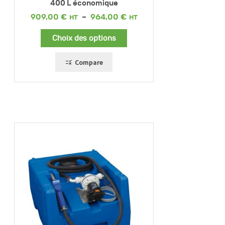
400 L économique
Plage
909,00
€
–
964,00
€
de
prix :
Choix des options
909,00 €
à
964,00 €
Compare