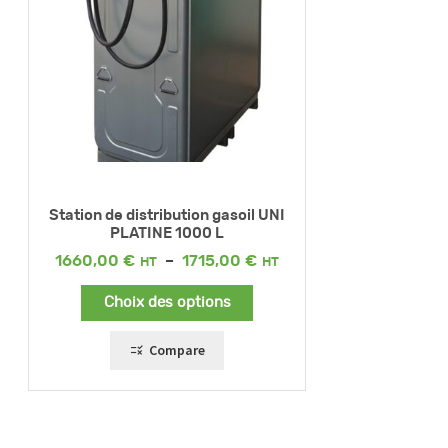
Station de distribution gasoil UNI
PLATINE 1000 L
Plage
1660,00
€
–
1715,00
€
de
prix :
Choix des options
1660,00 €
à
1715,00 €
Compare