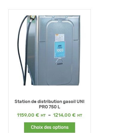
Station de distribution gasoil UNI
PRO 750 L
Plage
1159,00
€
–
1214,00
€
de
prix :
Choix des options
1159,00 €