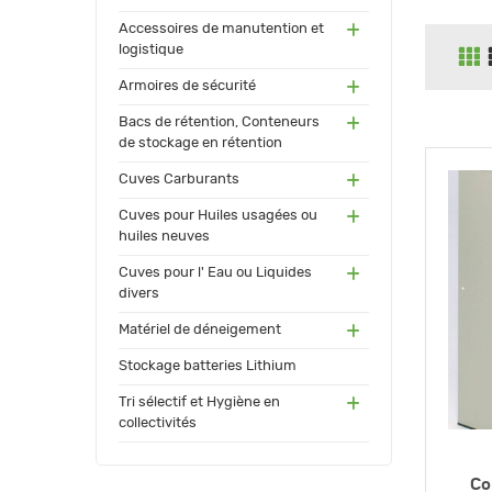
(55)
Accessoires de manutention et
logistique
(91)
Armoires de sécurité
(171
Bacs de rétention, Conteneurs
)
de stockage en rétention
(17
Cuves Carburants
3)
(24)
Cuves pour Huiles usagées ou
huiles neuves
(72)
Cuves pour l' Eau ou Liquides
divers
(34
Matériel de déneigement
)
(12)
Stockage batteries Lithium
(13
Tri sélectif et Hygiène en
0)
collectivités
Co