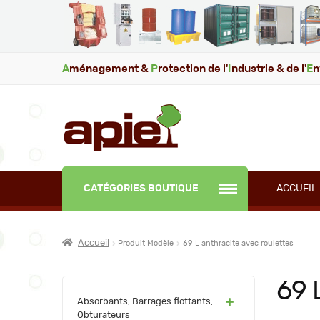
A
ménagement &
P
rotection de l'
I
ndustrie & de l'
E
n
CATÉGORIES BOUTIQUE
ACCUEIL
Accueil
Produit Modèle
69 L anthracite avec roulettes
69 
(60)
Absorbants, Barrages flottants,
Obturateurs