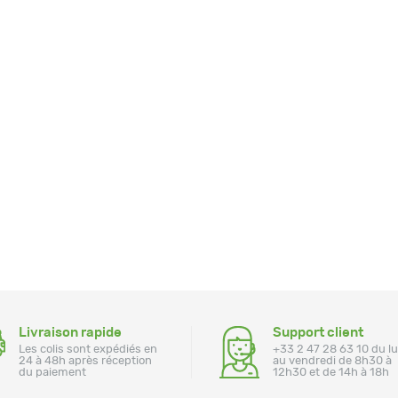
Livraison rapide
Support client
Les colis sont expédiés en
+33 2 47 28 63 10 du l
24 à 48h après réception
au vendredi de 8h30 à
du paiement
12h30 et de 14h à 18h