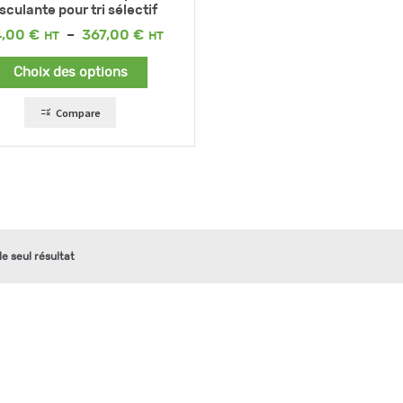
sculante pour tri sélectif
Plage
4,00
€
–
367,00
€
de
prix :
Choix des options
274,00 €
à
367,00 €
Compare
 le seul résultat