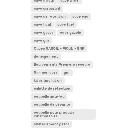
cuve a fioul
cuve a fuel
cuve carburant
cuve de rétention
cuve eau
cuve fioul
cuve fuel
cuve gasoil
cuve gazole
cuve gnr
Cuves GASOIL - FIOUL - GNR
déneigement
Equipements Premiers secours
Gamme hiver
gnr
kit antipollution
palette de rétention
poubelle anti-feu
poubelle de sécurité
poubelle pour produits
inflammables
ravitaillement gasoil