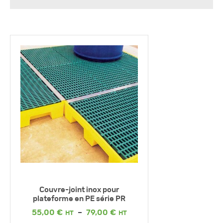
Couvre-joint inox pour
plateforme en PE série PR
Plage
55,00
€
–
79,00
€
de