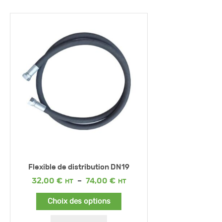
Flexible de distribution DN19
Plage
32,00
€
–
74,00
€
de
prix :
Choix des options
32,00 €
à
74,00 €