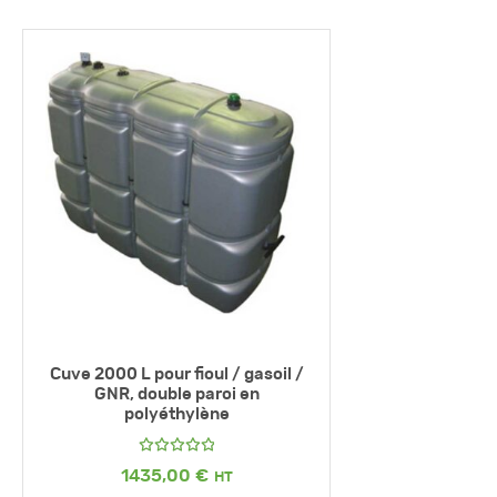
Cuve 2000 L pour fioul / gasoil /
GNR, double paroi en
polyéthylène
Note
5.00
1435,00
€
sur 5