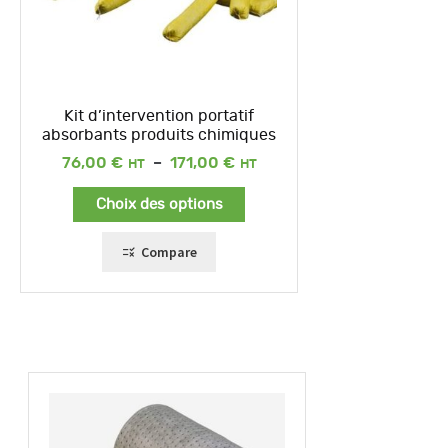
Kit d’intervention portatif
absorbants produits chimiques
Plage
76,00
€
–
171,00
€
de
prix :
Choix des options
76,00 €
à
171,00 €
Compare