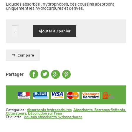
Liquides absorbés : hydrophobes, ces coussins absorbent
uniquement les hydrocarbures et dérivés.
quantité
Ajouter au panier
de
8
coussins
46
x
46
Compare
x
5
cm
absorbants
hydrocarbures
Partager
Catégories :
Absorbants hydrocarbures
,
Absorbants, Barrages flottants,
Obturateurs
,
Dépollution sur l'eau
Étiquette :
coussin absorbants hydrocarbures