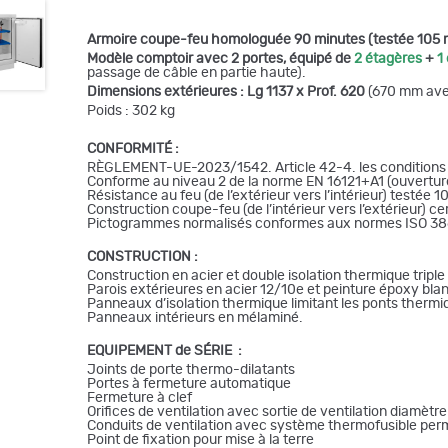
Armoire coupe-feu homologuée 90 minutes (testée 105 mi
Modèle comptoir avec 2 portes, équipé de
2 étagères
+
1
passage de câble en partie haute).
Dimensions extérieures : Lg 1137 x Prof. 620
(670 mm ave
Poids : 302 kg
CONFORMITÉ :
RÈGLEMENT-UE-2023/1542. Article 42-4. les conditions d
Conforme au niveau 2 de la norme EN 16121+A1 (ouverture 
Résistance au feu (de l’extérieur vers l’intérieur) testé
Construction coupe-feu (de l’intérieur vers l’extérieur) ce
Pictogrammes normalisés conformes aux normes ISO 3864
CONSTRUCTION :
Construction en acier et double isolation thermique triple
Parois extérieures en acier 12/10e et peinture époxy bl
Panneaux d’isolation thermique limitant les ponts thermi
Panneaux intérieurs en mélaminé.
EQUIPEMENT de SÉRIE :
Joints de porte thermo-dilatants
Portes à fermeture automatique
Fermeture à clef
Orifices de ventilation avec sortie de ventilation diamè
Conduits de ventilation avec système thermofusible perme
Point de fixation pour mise à la terre