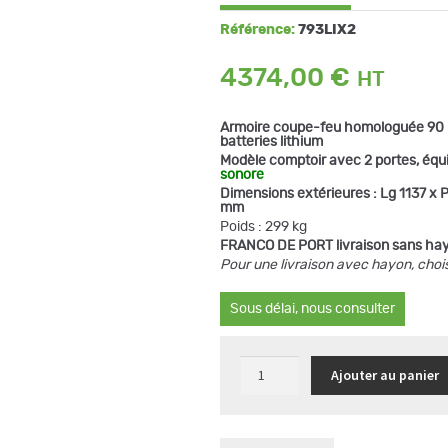
Référence:
793LIX2
4374,00
€
Armoire coupe-feu homologuée 90 m
batteries lithium
Modèle comptoir avec 2 portes, équ
sonore
Dimensions extérieures : Lg 1137 x 
mm
Poids : 299 kg
FRANCO DE PORT livraison sans ha
Pour une livraison avec hayon, choi
Sous délai, nous consulter
quantité
Ajouter au panier
de
Armoire
coupe-
feu
90
min