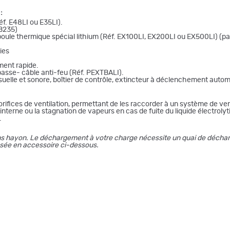
:
f. E48LI ou E35LI).
 B235)
le thermique spécial lithium (Réf. EX100LI, EX200LI ou EX500LI) (par
ies
ment rapide.
asse- câble anti-feu (Réf. PEXTBALI).
uelle et sonore, boîtier de contrôle, extincteur à déclenchement auto
rifices de ventilation, permettant de les raccorder à un système de ven
erne ou la stagnation de vapeurs en cas de fuite du liquide électrolyti
.
ans hayon. Le déchargement à votre charge nécessite un quai de déchar
osée en accessoire ci-dessous.