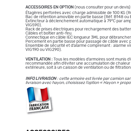
ACCESSOIRES EN OPTION
(nous consulter pour un devis)
Étagères perforées avec charge admissible de 100 KG (Ré
Bac de rétention amovible en partie basse (Réf. B148 ou
Extincteur à déclenchement automatique à 79°C par ampou
VIG590).
Rack de prises électriques pour rechargement des batter
Câbles et boîtier anti-feu.
Connectique en câble IEC longueur 3ML pour débranche
Percement en partie basse pour passage de câble avec p
Ensemble de sécurité et d’alarme comprenant : alarme vis
VIG190 ou VIG290).
VENTILATION :
Tous les modèles d’armoires sont munis d’o
recommandée afin d’éviter une accumulation de chaleur int
extérieure, soit à un caisson de ventilation ou de filtration
I
NFO LIVRAISON
: cette armoire est livrée par camion s
livraison avec hayon, choisissez l’option « Hayon » prop