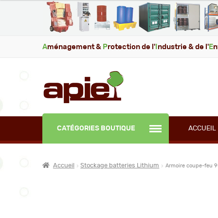
A
ménagement &
P
rotection de l'
I
ndustrie & de l'
E
n
CATÉGORIES BOUTIQUE
ACCUEIL
Accueil
Stockage batteries Lithium
Armoire coupe-feu 90