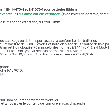
n) EN 14470-1 et EN1363-1 pour batteries lithium
 extincteur
+
1 alarme visuelle et sonore (
avec boiter de contrôle, dét
c le manchon d’aération)
x Ht 1100 mm
e stockage ou de transport assure la conformité des batteries.
/ fermeture de 80000 cycles et mise en place de la charge définie par 
e 105 min et homologuée 90 min, selon les normes EN 14470-1 & EN 1363-1
rtifié EI 180 min type A1, selon la norme NF EN 13501-2.
 et ISO 7010, ainsi qu’à la directive européenne 92/58/CEE
 parois.
anche RAL 9010.
ques.
tre 100 mm pour raccordement éventuel
ttant d’isoler le contenu de l’armoire en cas d’incendie