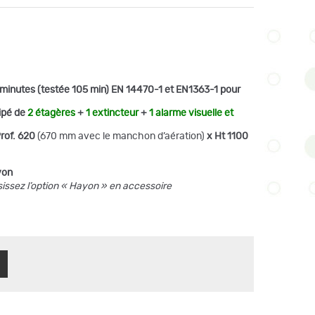
inutes (testée 105 min) EN 14470-1 et EN1363-1 pour
ipé de
2 étagères
+
1 extincteur
+
1 alarme visuelle et
Prof. 620
(670 mm avec le manchon d’aération)
x Ht 1100
yon
sissez l’option « Hayon » en accessoire