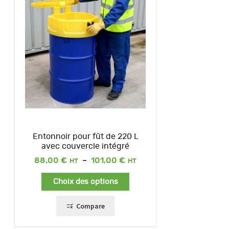
Entonnoir pour fût de 220 L
avec couvercle intégré
Plage
88,00
€
–
101,00
€
de
prix :
Choix des options
88,00 €
à
101,00 €
Compare