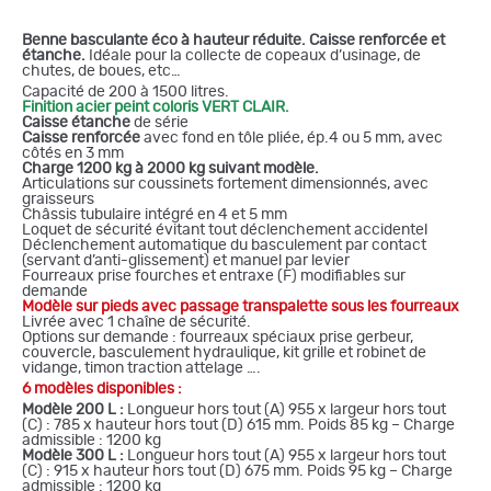
Benne basculante éco à hauteur réduite. Caisse renforcée et
étanche.
Idéale pour la collecte de copeaux d’usinage, de
chutes, de boues, etc…
Capacité de 200 à 1500 litres.
Finition acier peint coloris VERT CLAIR.
Caisse étanche
de série
Caisse renforcée
avec fond en tôle pliée, ép.4 ou 5 mm, avec
côtés en 3 mm
Charge 1200 kg à 2000 kg suivant modèle.
Articulations sur coussinets fortement dimensionnés, avec
graisseurs
Châssis tubulaire intégré en 4 et 5 mm
Loquet de sécurité évitant tout déclenchement accidentel
Déclenchement automatique du basculement par contact
(servant d’anti-glissement) et manuel par levier
Fourreaux prise fourches et entraxe (F) modifiables sur
demande
Modèle sur pieds avec passage transpalette sous les fourreaux
Livrée avec 1 chaîne de sécurité.
Options sur demande : fourreaux spéciaux prise gerbeur,
couvercle, basculement hydraulique, kit grille et robinet de
vidange, timon traction attelage ….
6 modèles disponibles :
Modèle 200 L :
Longueur hors tout (A) 955 x largeur hors tout
(C) : 785 x hauteur hors tout (D) 615 mm. Poids 85 kg – Charge
admissible : 1200 kg
Modèle 300 L :
Longueur hors tout (A) 955 x largeur hors tout
(C) : 915 x hauteur hors tout (D) 675 mm. Poids 95 kg – Charge
admissible : 1200 kg