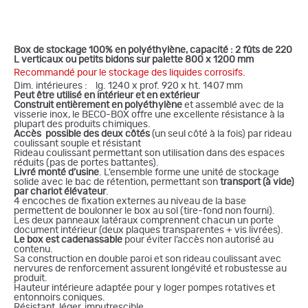
B
ox de stockage 100
% en polyéthylène, capacité : 2 fûts de 220
L verticaux ou petits bidons sur palette 800 x 1200 mm
Recommandé pour le stockage des liquides corrosifs.
Dim. intérieures : lg. 1240 x prof. 920 x ht. 1407 mm
Peut être utilisé en intérieur et en extérieur
Construit entièrement en polyéthylène
et assemblé avec de la
visserie inox, le BECO-BOX offre une excellente résistance à la
plupart des produits chimiques.
Accès possible des deux côtés
(un seul côté à la fois) par rideau
coulissant souple et résistant
Rideau coulissant permettant son utilisation dans des espaces
réduits (pas de portes battantes).
Livré monté d’usine
. L’ensemble forme une unité de stockage
solide avec le bac de rétention, permettant son
transport (à vide)
par chariot élévateur
.
4 encoches de fixation externes au niveau de la base
permettent de boulonner le box au sol (tire-fond non fourni).
Les deux panneaux latéraux comprennent chacun un porte
document intérieur (deux plaques transparentes + vis livrées).
Le box est cadenassable
pour éviter l’accès non autorisé au
contenu.
Sa construction en double paroi et son rideau coulissant avec
nervures de renforcement assurent longévité et robustesse au
produit.
Hauteur intérieure adaptée pour y loger pompes rotatives et
entonnoirs coniques.
Résistant, léger, imputrescible.