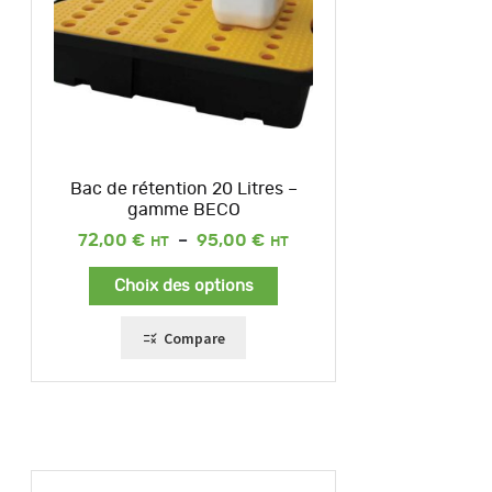
Bac de rétention 20 Litres –
gamme BECO
Plage
72,00
€
–
95,00
€
de
prix :
Choix des options
72,00 €
à
95,00 €
Compare