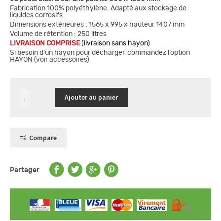
Fabrication 100% polyéthylène. Adapté aux stockage de
liquides corrosifs.
Dimensions extérieures : 1565 x 995 x hauteur 1407 mm
Volume de rétention : 250 litres
LIVRAISON COMPRISE
(livraison sans hayon)
Si besoin d’un hayon pour décharger, commandez l’option
HAYON (voir accessoires)
quantité
Ajouter au panier
de
Box
de
stockage
pour
2
Compare
fûts
de
220
L,
finition
Partager
poyéthylène