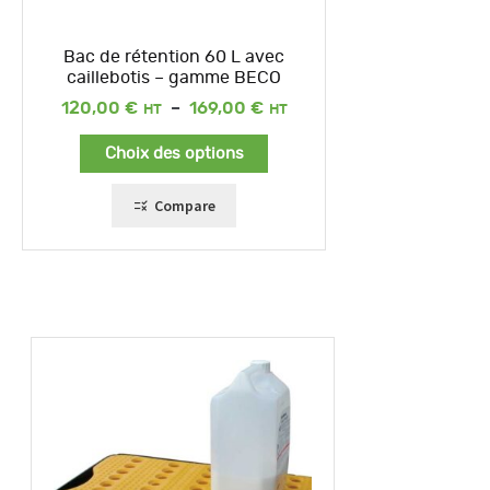
Bac de rétention 60 L avec
caillebotis – gamme BECO
Plage
120,00
€
–
169,00
€
de
prix :
Choix des options
120,00 €
à
169,00 €
Compare