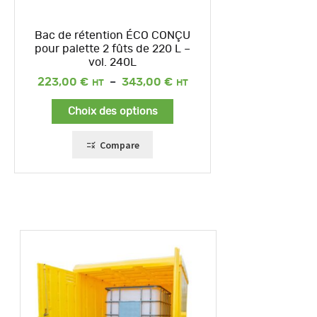
Bac de rétention ÉCO CONÇU
pour palette 2 fûts de 220 L –
vol. 240L
Plage
223,00
€
–
343,00
€
de
prix :
Choix des options
223,00 €
à
343,00 €
Compare