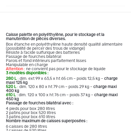
Caisse palette en polyéthylène, pour le stockage et la
manutention de pièces diverses.
Box étanche en polyéthylène haute densité qualité alimentaire
(possibilité de percer des trous de vidange)
Résiste à l’acide sulfurique des batteries
Passage de fourches bilatéral
Parois et fond intérieurs parfaitement lisses
Manipulable en charge
Attention
: ne convient pas pour le stockage de liquide
3 modèles disponibles :
280 L
: dim. ext 99 x 63,5 x ht 65 cm – poids 12,5 kg –
charge
maxi 125 kg
520 L
: dim. 120 x 80 x ht 79 cm – poids 29 kg –
charge maxi
400 kg
610 L
: dim. 120 x 100 x ht 76 cm – poids 37 kg –
charge maxi
450 kg
Passage de fourches bilatéral avec :
4 pieds pour box 280 litres
2 patins pour box 520 litres
3 patins pour box 610 litres
Nombre maximum de caisses superposées :
6 caisses de 280 litres
7 caisses de 520 litres