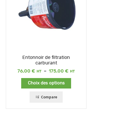
Entonnoir de filtration
carburant
Plage
76,00
€
–
175,00
€
de
prix :
Choix des options
76,00 €
à
175,00 €
Compare