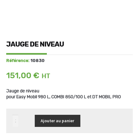
JAUGE DE NIVEAU
Référence:
10830
151,00
€
Jauge de niveau
pour Easy Mobil 980 L, COMBI 850/100 L et DT MOBIL PRO
quantité
Ajouter au panier
de
Jauge
de
niveau