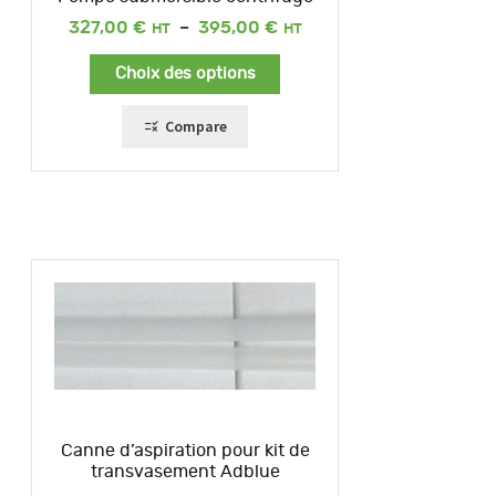
Plage
327,00
€
–
395,00
€
de
prix :
Choix des options
327,00 €
à
395,00 €
Compare
Canne d’aspiration pour kit de
transvasement Adblue