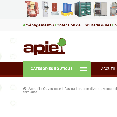
A
ménagement &
P
rotection de l'
I
ndustrie & de l'
E
n
CATÉGORIES BOUTIQUE
ACCUEIL
Accueil
Cuves pour l' Eau ou Liquides divers
Accessoir
chimiques