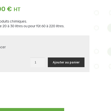
Plage
00
€
de
prix :
oduits chimiques.
119,00 €
 20 à 30 litres ou pour fût 60 à 220 litres.
à
177,00 €
acer
quantité
Ajouter au panier
de
pompe
manuelle
à
piston
pour
produits
chimiques