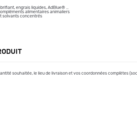
ifiant, engrais liquides, AdBlue® …
compléments alimentaires animaliers
t solvants concentrés
RODUIT
uantité souhaitée, le lieu de livraison et vos coordonnées complètes (