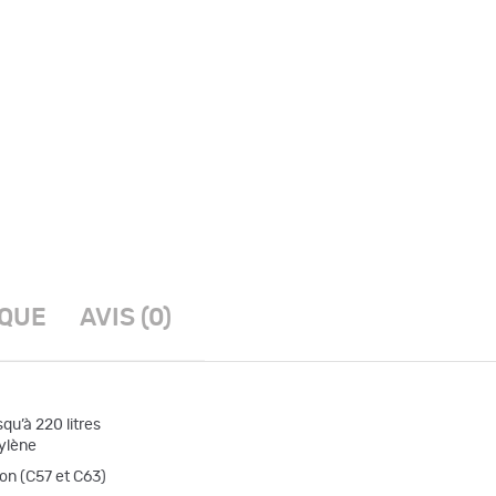
IQUE
AVIS (0)
qu’à 220 litres
hylène
don (C57 et C63)