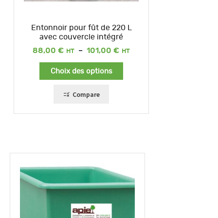
Entonnoir pour fût de 220 L
avec couvercle intégré
Plage
88,00
€
–
101,00
€
de
prix :
Choix des options
88,00 €
à
101,00 €
Compare