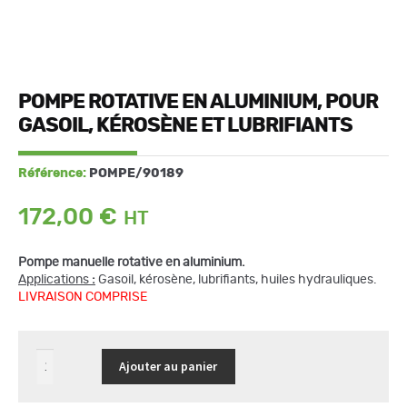
POMPE ROTATIVE EN ALUMINIUM, POUR
GASOIL, KÉROSÈNE ET LUBRIFIANTS
Référence:
POMPE/90189
172,00
€
Pompe manuelle rotative en aluminium.
Applications
:
Gasoil, kérosène, lubrifiants, huiles hydrauliques.
LIVRAISON COMPRISE
quantité
Ajouter au panier
de
Pompe
rotative
en