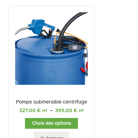
Pompe submersible centrifuge
Plage
327,00
€
–
395,00
€
de
prix :
Choix des options
327,00 €
à
395,00 €