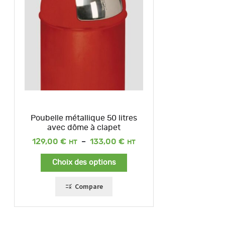
Poubelle métallique 50 litres
avec dôme à clapet
Plage
129,00
€
–
133,00
€
de
prix :
Choix des options
129,00 €
à
133,00 €
Compare