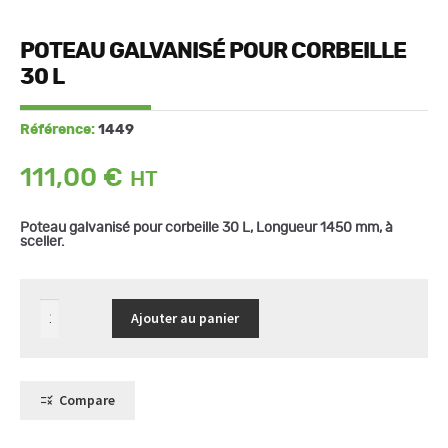
POTEAU GALVANISÉ POUR CORBEILLE
30 L
Référence:
1449
111,00
€
Poteau galvanisé pour corbeille 30 L, Longueur 1450 mm, à
sceller.
quantité
Ajouter au panier
de
Poteau
galvanisé
pour
corbeille
30
Compare
L