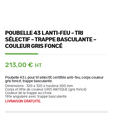
POUBELLE 43 L ANTI-FEU – TRI
SÉLECTIF – TRAPPE BASCULANTE –
COULEUR GRIS FONCÉ
213,00
€
Poubelle 43 L pour tri sélectif, certifiée anti-feu, corps couleur
gris foncé, trappe basculante.
Dimensions : 320 x 320 x hauteur 600 mm
Corps et tête de couleur GRIS ANTIQUE (gris foncé)
quantité
Couleur de la trappe au choix
de
Tête angulaire avec trappe basculante
Poubelle
43
LIVRAISON GRATUITE.
L
anti-
feu