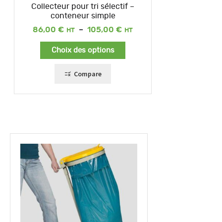
Collecteur pour tri sélectif –
conteneur simple
Plage
86,00
€
–
105,00
€
de
prix :
Choix des options
86,00 €
à
105,00 €
Compare