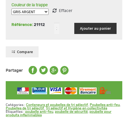
-
Couleur de la trappe
tri
sélectif
Effacer
-
trappe
basculante
Référence:
21112
-
Ajouter au panier
couleur
gris
foncé
Compare
Partager
Catégories :
Conteneurs et poubelles de tri sélectif
,
Poubelles anti-feu
,
Poubelles de tri sélectif
,
Tri sélectif et Hygiène en collectivités
Étiquettes :
poubelle anti-feu
,
poubelle de sécurité
,
poubelle pour
produits inflammables