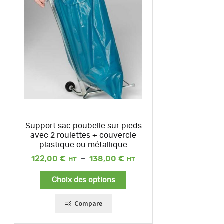
Support sac poubelle sur pieds
avec 2 roulettes + couvercle
plastique ou métallique
Plage
122,00
€
–
138,00
€
de
prix :
Choix des options
122,00 €
à
138,00 €
Compare