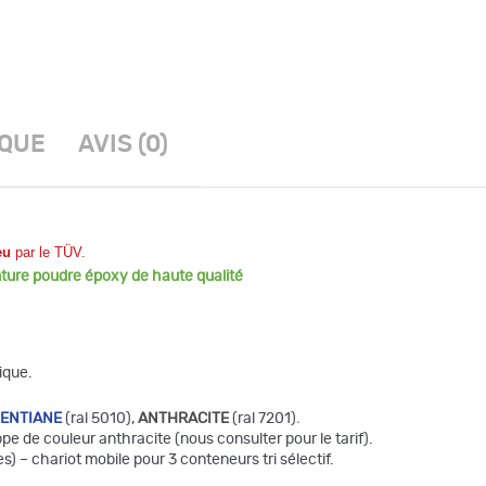
IQUE
AVIS (0)
feu
par le TÜV.
nture poudre époxy de haute qualité
ique.
GENTIANE
(ral 5010),
ANTHRACITE
(ral 7201)
.
pe de couleur anthracite (nous consulter pour le tarif).
es) – chariot mobile pour 3 conteneurs tri sélectif.