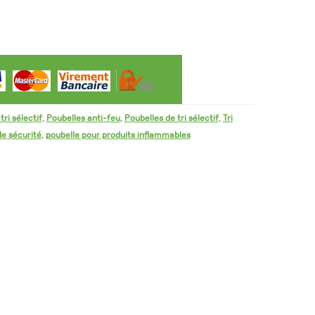
sélectif
-
couleur
gris
argent
ri sélectif
,
Poubelles anti-feu
,
Poubelles de tri sélectif
,
Tri
de sécurité
,
poubelle pour produits inflammables