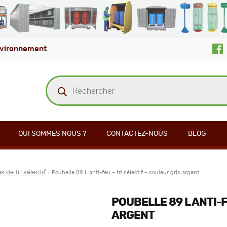
vironnement
Recherche
de
produits
QUI SOMMES NOUS ?
CONTACTEZ-NOUS
BLOG
s de tri sélectif
Poubelle 89 L anti-feu – tri sélectif – couleur gris argent
POUBELLE 89 L ANTI-F
ARGENT