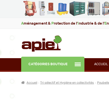
A
ménagement &
P
rotection de l'
I
ndustrie & de l'
E
n
CATÉGORIES BOUTIQUE
ACCUEIL
Accueil
Tri sélectif et Hygiène en collectivités
Poubelle