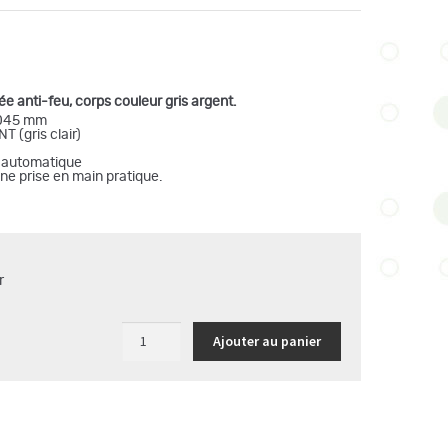
fiée anti-feu, corps couleur gris argent.
1045 mm
 (gris clair)
e automatique
e prise en main pratique.
r
quantité
Ajouter au panier
de
Poubelle
89
L
anti-
feu
-
tri