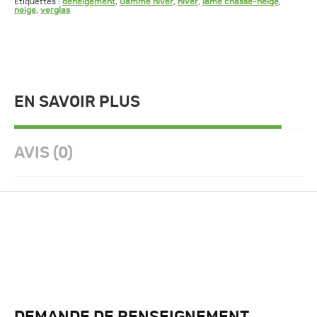
Étiquettes :
déneigement
,
Gamme hiver
,
hiver
,
lame chasse-neige
,
neige
,
verglas
EN SAVOIR PLUS
AVIS (0)
DEMANDE DE RENSEIGNEMENT