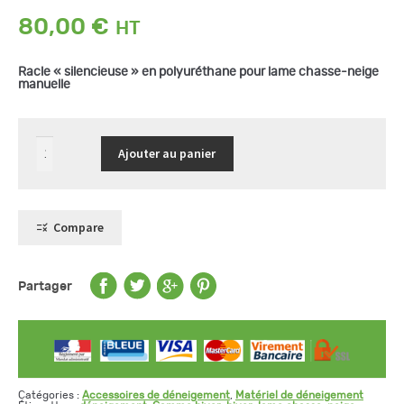
80,00
€
Racle « silencieuse » en polyuréthane pour lame chasse-neige
manuelle
quantité
Ajouter au panier
de
Racle
en
polyuréthane
pour
lame
Compare
chasse-
neige
Partager
Catégories :
Accessoires de déneigement
,
Matériel de déneigement