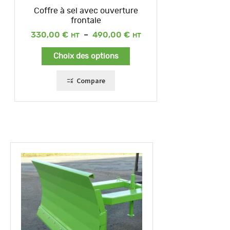
Coffre à sel avec ouverture
frontale
Plage
330,00
€
–
490,00
€
de
prix :
Choix des options
330,00 €
à
490,00 €
Compare