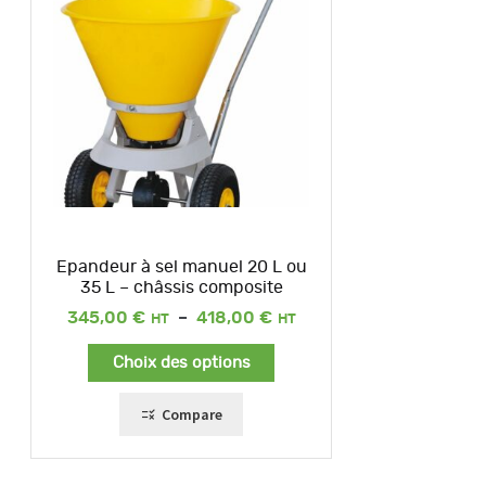
Epandeur à sel manuel 20 L ou
35 L – châssis composite
Plage
345,00
€
–
418,00
€
de
prix :
Choix des options
345,00 €
à
418,00 €
Compare