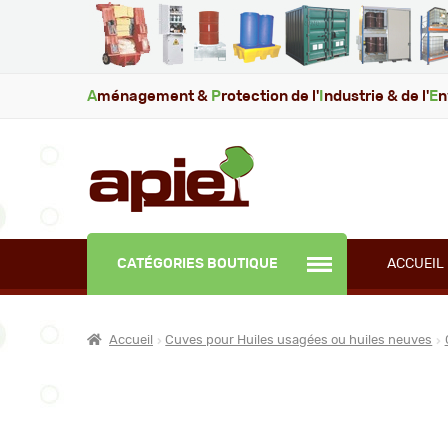
A
ménagement &
P
rotection de l'
I
ndustrie & de l'
E
n
CATÉGORIES BOUTIQUE
ACCUEIL
Accueil
Cuves pour Huiles usagées ou huiles neuves