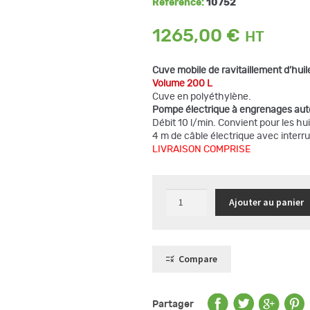
Référence:
10752
1265,00
€
Cuve mobile de ravitaillement d’huil
Volume 200 L
Cuve en polyéthylène.
Pompe électrique à engrenages auto
Débit 10 l/min. Convient pour les hu
4 m de câble électrique avec interr
LIVRAISON COMPRISE
quantité
Ajouter au panier
de
Station
mobile
200
l
pour
Compare
ravitaillement
d'huile
Partager