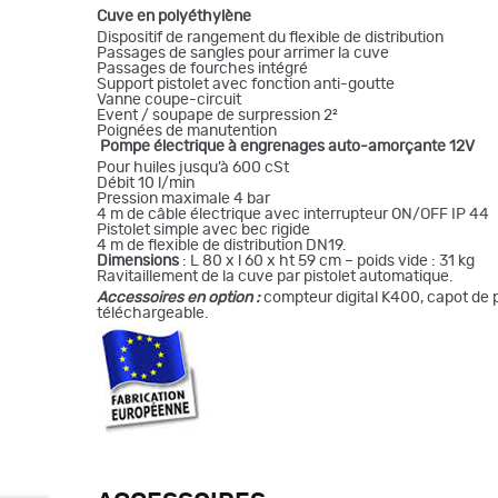
Cuve en polyéthylène
Dispositif de rangement du flexible de distribution
Passages de sangles pour arrimer la cuve
Passages de fourches intégré
Support pistolet avec fonction anti-goutte
Vanne coupe-circuit
Event / soupape de surpression 2²
Poignées de manutention
Pompe électrique à engrenages auto-amorçante 12V
Pour huiles jusqu’à 600 cSt
Débit 10 l/min
Pression maximale 4 bar
4 m de câble électrique avec interrupteur ON/OFF IP 44
Pistolet simple avec bec rigide
4 m de flexible de distribution DN19.
Dimensions
: L 80 x l 60 x ht 59 cm – poids vide : 31 kg
Ravitaillement de la cuve par pistolet automatique.
Accessoires en option :
compteur digital K400, capot de p
téléchargeable.