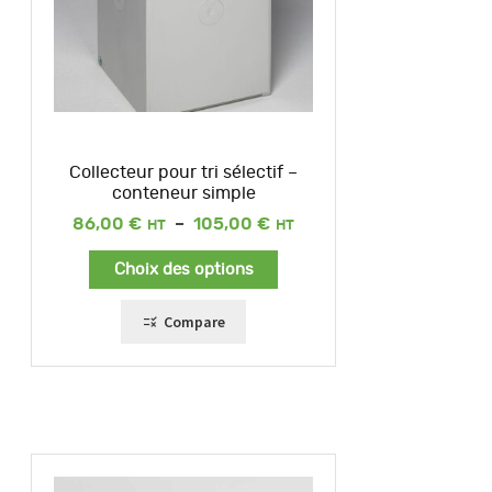
Collecteur pour tri sélectif –
conteneur simple
Plage
86,00
€
–
105,00
€
de
prix :
Choix des options
86,00 €
à
105,00 €
Compare