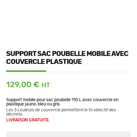
SUPPORT SAC POUBELLE MOBILE AVEC
COUVERCLE PLASTIQUE
129,00
€
Support mobile pour sac poubelle 110 L avec couvercle en
plastique
jaune, bleu ou gris
quantité
Les 3 couleurs de couvercle permettent le tri sélectif des
de
déchets.
Support
LIVRAISON GRATUITE.
sac
poubelle
mobile
avec