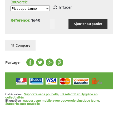
couvercle
Couvercle
plastique
Effacer
Référence:
1640
Ajouter au panier
Compare
Partager
Catégories :
Supports sacs poubelle
,
Tri sélectif et Hygiène en
collectivités
Étiquettes :
support sac mobile avec couvercle plastique jaune
,
Supports sacs poubelle