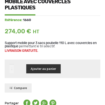
MOBILE AVEC COUVERCLES
PLASTIQUES
Référence:
1660
274,00
€
Support mobile pour 3 sacs poubelle 110 L avec couvercles en
plastique
permettant le tri sélectif.
LIVRAISON GRATUITE.
quantité
Ajouter au panier
de
Support
sac
poubelle
triple
mobile
Compare
avec
couvercles
plastiques
Partager