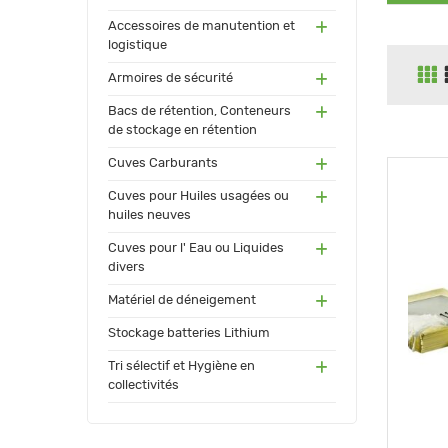
(55)
Accessoires de manutention et
logistique
(91)
Armoires de sécurité
(171
Bacs de rétention, Conteneurs
)
de stockage en rétention
(17
Cuves Carburants
3)
(24)
Cuves pour Huiles usagées ou
huiles neuves
(72)
Cuves pour l' Eau ou Liquides
divers
(34
Matériel de déneigement
)
(12)
Stockage batteries Lithium
(13
Tri sélectif et Hygiène en
0)
collectivités