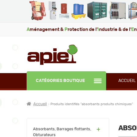
A
ménagement &
P
rotection de l'
I
ndustrie & de l'
E
n
CATÉGORIES BOUTIQUE
ACCUEIL
Accueil
Produits identifiés “absorbants produits chimiques”
ABSO
(60)
Absorbants, Barrages flottants,
Obturateurs