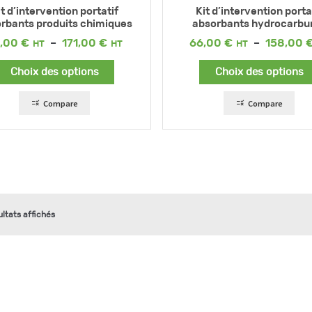
it d’intervention portatif
Kit d’intervention porta
rbants produits chimiques
absorbants hydrocarbu
Plage
6,00
€
–
171,00
€
66,00
€
–
158,00
de
prix :
Choix des options
Choix des options
76,00 €
à
171,00 €
Compare
Compare
ultats affichés