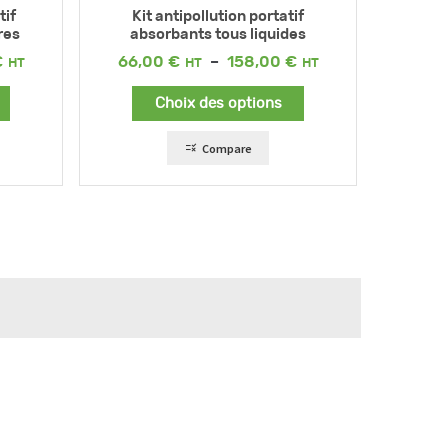
tif
Kit antipollution portatif
res
absorbants tous liquides
Plage
Plage
€
66,00
€
–
158,00
€
de
de
prix :
prix :
Choix des options
66,00 €
66,00 €
à
à
158,00 €
158,00 €
Compare