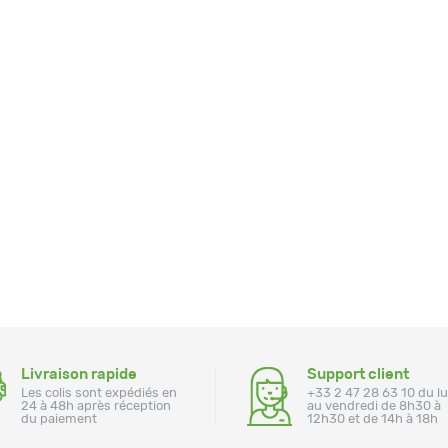
Livraison rapide
Support client
Les colis sont expédiés en
+33 2 47 28 63 10 du l
24 à 48h après réception
au vendredi de 8h30 à
du paiement
12h30 et de 14h à 18h