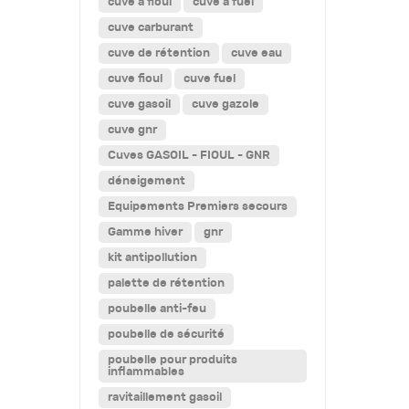
cuve a fioul
cuve a fuel
cuve carburant
cuve de rétention
cuve eau
cuve fioul
cuve fuel
cuve gasoil
cuve gazole
cuve gnr
Cuves GASOIL - FIOUL - GNR
déneigement
Equipements Premiers secours
Gamme hiver
gnr
kit antipollution
palette de rétention
poubelle anti-feu
poubelle de sécurité
poubelle pour produits
inflammables
ravitaillement gasoil