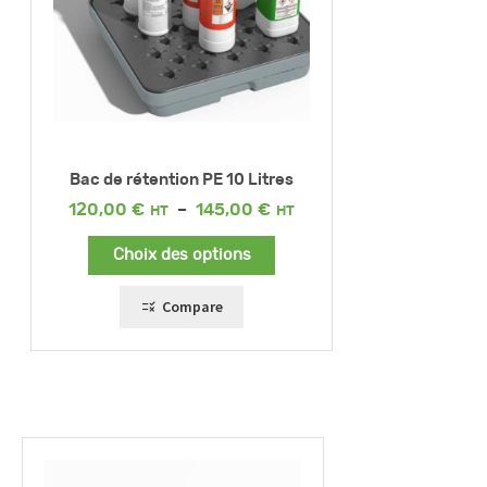
Bac de rétention PE 10 Litres
Plage
120,00
€
–
145,00
€
de
prix :
Choix des options
120,00 €
à
145,00 €
Compare