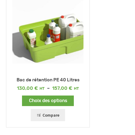
Bac de rétention PE 40 Litres
Plage
130,00
€
–
157,00
€
de
prix :
Choix des options
130,00 €
à
157,00 €
Compare