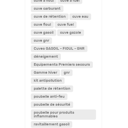
cuve a fioul
cuve a fuel
cuve carburant
cuve de rétention
cuve eau
cuve fioul
cuve fuel
cuve gasoil
cuve gazole
cuve gnr
Cuves GASOIL - FIOUL - GNR
déneigement
Equipements Premiers secours
Gamme hiver
gnr
kit antipollution
palette de rétention
poubelle anti-feu
poubelle de sécurité
poubelle pour produits
inflammables
ravitaillement gasoil