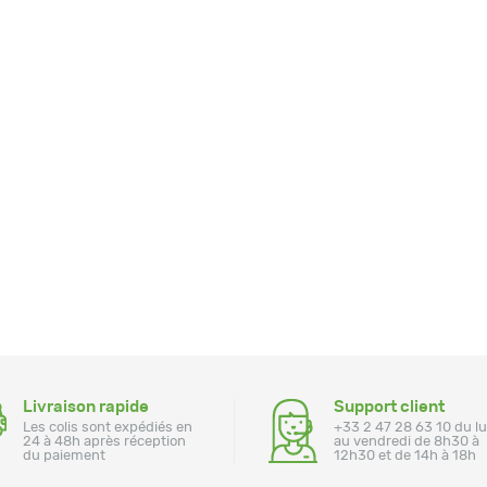
Livraison rapide
Support client
Les colis sont expédiés en
+33 2 47 28 63 10 du l
24 à 48h après réception
au vendredi de 8h30 à
du paiement
12h30 et de 14h à 18h