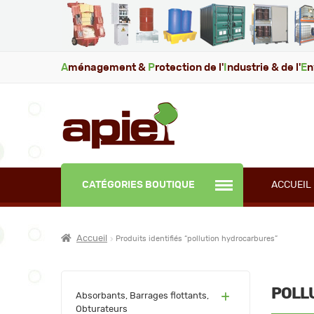
A
ménagement &
P
rotection de l'
I
ndustrie & de l'
E
n
CATÉGORIES BOUTIQUE
ACCUEIL
Accueil
Produits identifiés “pollution hydrocarbures”
POLL
(60)
Absorbants, Barrages flottants,
Obturateurs