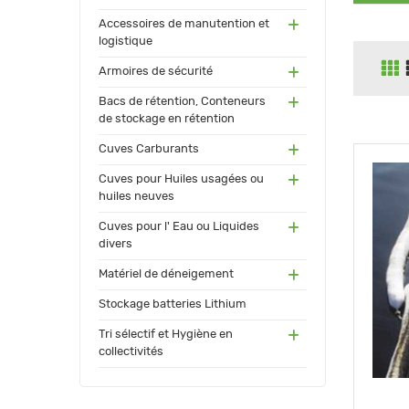
(55)
Accessoires de manutention et
logistique
(91)
Armoires de sécurité
(171
Bacs de rétention, Conteneurs
)
de stockage en rétention
(17
Cuves Carburants
3)
(24)
Cuves pour Huiles usagées ou
huiles neuves
(72)
Cuves pour l' Eau ou Liquides
divers
(34
Matériel de déneigement
)
(12)
Stockage batteries Lithium
(13
Tri sélectif et Hygiène en
0)
collectivités