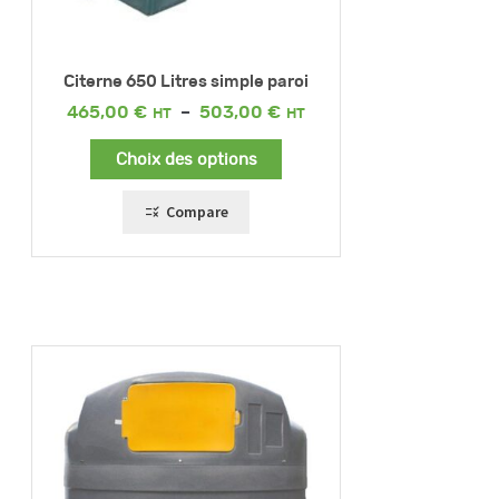
Citerne 650 Litres simple paroi
Plage
465,00
€
–
503,00
€
de
prix :
Choix des options
465,00 €
à
503,00 €
Compare