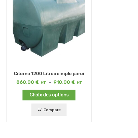
Citerne 1200 Litres simple paroi
Plage
860,00
€
–
910,00
€
de
prix :
Choix des options
860,00 €
à
910,00 €
Compare