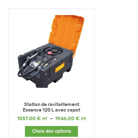
Station de ravitaillement
Essence 120 L avec capot
Plage
1557,00
€
–
1946,00
€
de
prix :
Choix des options
1557,00 €
à