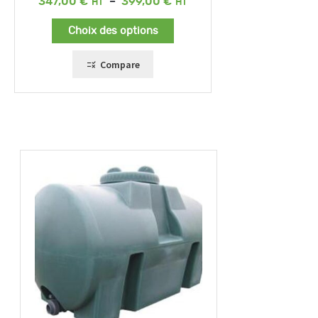
Plage
347,00
€
–
399,00
€
de
prix :
Choix des options
347,00 €
à
399,00 €
Compare