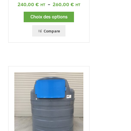
Plage
240,00
€
–
260,00
€
de
prix :
Choix des options
240,00 €
à
260,00 €
Compare