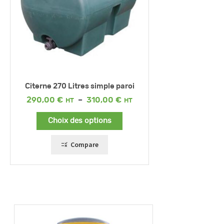
Citerne 270 Litres simple paroi
Plage
290,00
€
–
310,00
€
de
prix :
Choix des options
290,00 €
à
310,00 €
Compare