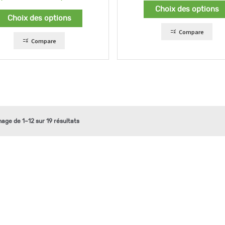
de
Choix des options
prix :
Choix des options
223,00 €
à
Compare
343,00 €
Compare
hage de 1–12 sur 19 résultats