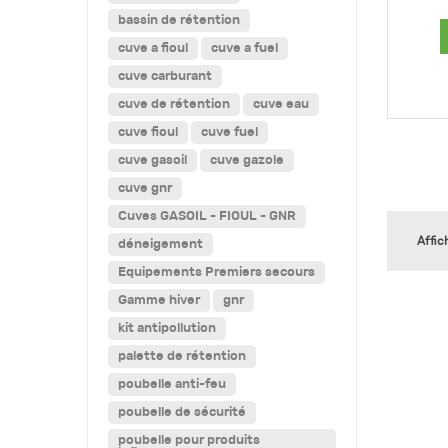
bassin de rétention
cuve a fioul
cuve a fuel
cuve carburant
cuve de rétention
cuve eau
cuve fioul
cuve fuel
cuve gasoil
cuve gazole
cuve gnr
Cuves GASOIL - FIOUL - GNR
Affic
déneigement
Equipements Premiers secours
Gamme hiver
gnr
kit antipollution
palette de rétention
poubelle anti-feu
poubelle de sécurité
poubelle pour produits