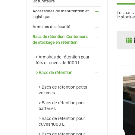
Obturateurs
(55)
Accessoires de manutention et
Les bacs 
le stockag
logistique
(91)
Armoires de sécurité
(171
Bacs de rétention, Conteneurs
)
de stockage en rétention
(17)
Armoires de rétention pour
fûts et cuves de 1000 L
(118
Bacs de rétention
)
(27)
Bacs de rétention petits
volumes
(4)
Bacs de rétention pour
batteries
(21)
Bacs de rétention pour
cuves 1000 L
(14)
Bacs de rétention pour