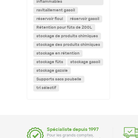
inflammables
ravitaillement gasoil
réservoir fioul
réservoir gasoil
Rétention pour fûts de 200L
stockage de produits chimiques
stockage des produits chimiques
stockage en rétention
stockage fûts
stockage gasoil
stockage gazole
Supports sacs poubelle
tri sélectif
Spécialiste depuis 1997
Pour les grands comptes,