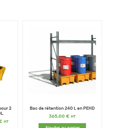
pour 2
Bac de rétention 240 L en PEHD
0L
365,00
€
Plage
€
de