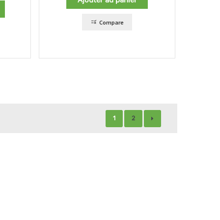
Ajouter au panier
prix :
279,00 €
à
Compare
444,00 €
1
2