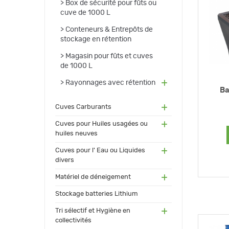
(11)
Box de sécurité pour fûts ou
cuve de 1000 L
(16)
Conteneurs & Entrepôts de
stockage en rétention
(1)
Magasin pour fûts et cuves
de 1000 L
(14)
Rayonnages avec rétention
Ba
(17
Cuves Carburants
3)
(24)
Cuves pour Huiles usagées ou
huiles neuves
(72)
Cuves pour l' Eau ou Liquides
divers
(34
Matériel de déneigement
)
(12)
Stockage batteries Lithium
(13
Tri sélectif et Hygiène en
0)
collectivités