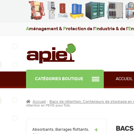
A
ménagement &
P
rotection de l'
I
ndustrie & de l'
E
n
CATÉGORIES BOUTIQUE
ACCUEIL
Accueil
Bacs de rétention, Conteneurs de stockage en 
rétention en PEHD pour fûts
BACS 
(60)
Absorbants, Barrages flottants,