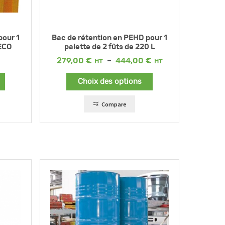
pour 1
Bac de rétention en PEHD pour 1
ECO
palette de 2 fûts de 220 L
Plage
279,00
€
–
444,00
€
de
prix :
Choix des options
279,00 €
à
444,00 €
Compare