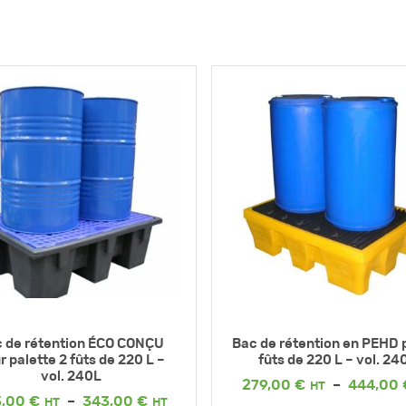
 de rétention ÉCO CONÇU
Bac de rétention en PEHD 
r palette 2 fûts de 220 L –
fûts de 220 L – vol. 24
vol. 240L
279,00
€
–
444,00
Plage
3,00
€
–
343,00
€