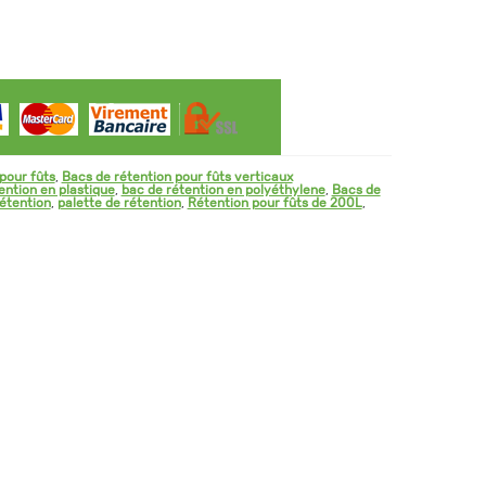
palette
de
2
fûts
de
220
L
pour fûts
,
Bacs de rétention pour fûts verticaux
ention en plastique
,
bac de rétention en polyéthylene
,
Bacs de
étention
,
palette de rétention
,
Rétention pour fûts de 200L
,