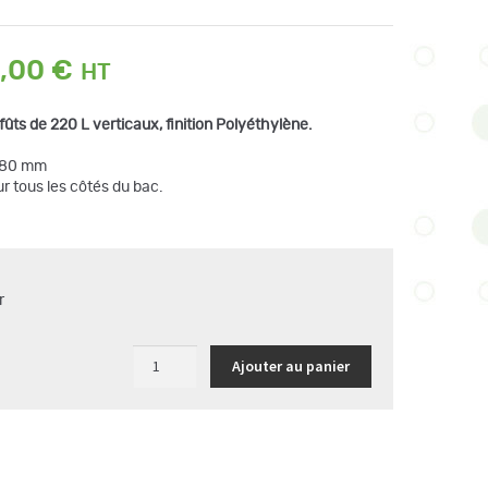
Plage
,00
€
de
prix :
fûts de 220 L verticaux, finition Polyéthylène.
279,00 €
à
 380 mm
444,00 €
r tous les côtés du bac.
r
quantité
Ajouter au panier
de
Bac
de
rétention
en
PEHD
pour
1