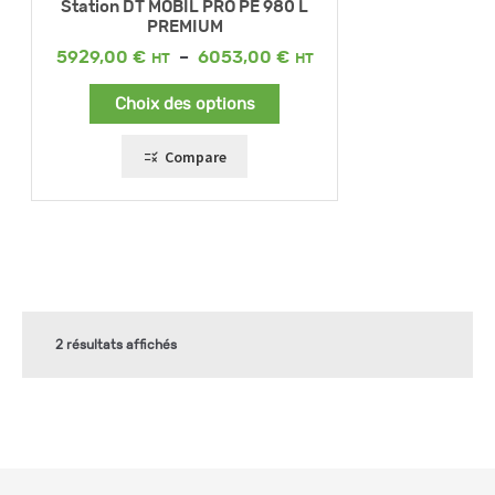
Station DT MOBIL PRO PE 980 L
PREMIUM
Plage
5929,00
€
–
6053,00
€
de
prix :
Choix des options
5929,00 €
à
6053,00 €
Compare
2 résultats affichés