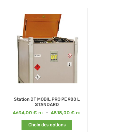
Station DT MOBIL PRO PE 980 L
STANDARD
Plage
4694,00
€
–
4818,00
€
de
prix :
Choix des options
4694,00 €
à