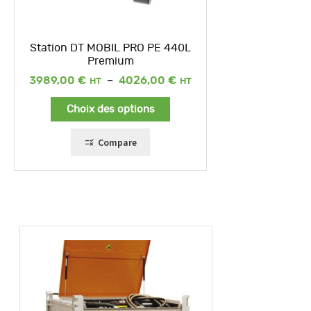
Station DT MOBIL PRO PE 440L
Premium
Plage
3989,00
€
–
4026,00
€
de
prix :
Choix des options
3989,00 €
à
4026,00 €
Compare