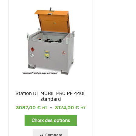
Station DT MOBIL PRO PE 440L
standard
Plage
3087,00
€
–
3124,00
€
de
prix :
Choix des options
3087,00 €
à
3124,00 €
Compare