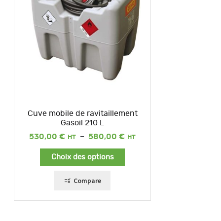
Cuve mobile de ravitaillement
Gasoil 210 L
Plage
530,00
€
–
580,00
€
de
prix :
Choix des options
530,00 €
à
580,00 €
Compare