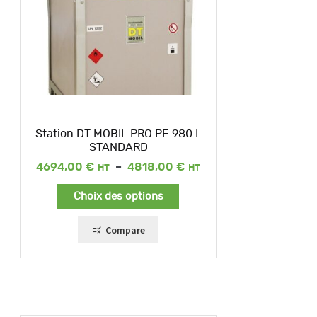
Station DT MOBIL PRO PE 980 L
STANDARD
Plage
4694,00
€
–
4818,00
€
de
prix :
Choix des options
4694,00 €
à
4818,00 €
Compare