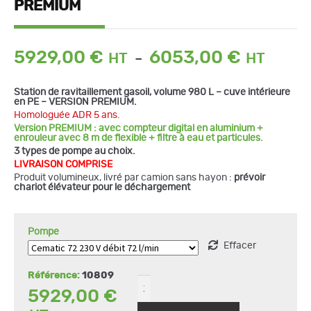
PREMIUM
Plage
5929,00
€
6053,00
€
–
de
prix :
Station de ravitaillement gasoil, volume 980 L – cuve intérieure
5929,0
en PE – VERSION PREMIUM.
à
Homologuée ADR 5 ans.
6053,0
Version PREMIUM : avec compteur digital en aluminium +
enrouleur avec 8 m de flexible + filtre à eau et particules.
3 types de pompe au choix.
LIVRAISON COMPRISE
quantité
de
Produit volumineux, livré par camion sans hayon :
prévoir
Station
chariot élévateur pour le déchargement
DT
MOBIL
PRO
PE
Pompe
980
L
Effacer
PREMIUM
Référence:
10809
5929,00
€