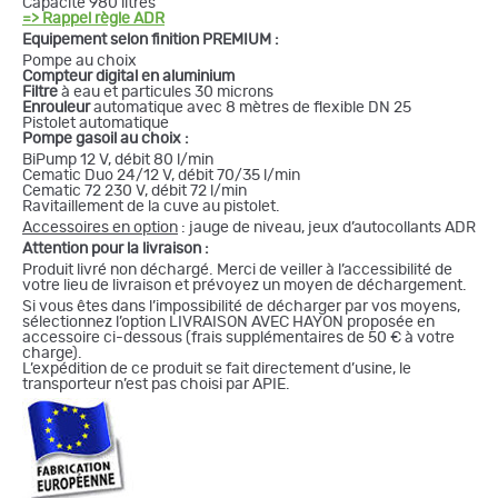
Capacité 980 litres
=> Rappel règle ADR
Equipement selon finition PREMIUM :
Pompe au choix
Compteur digital en aluminium
Filtre
à eau et particules 30 microns
Enrouleur
automatique avec 8 mètres de flexible DN 25
Pistolet automatique
Pompe gasoil au choix :
BiPump 12 V, débit 80 l/min
Cematic Duo 24/12 V, débit 70/35 l/min
Cematic 72 230 V, débit 72 l/min
Ravitaillement de la cuve au pistolet.
Accessoires en option
: jauge de niveau, jeux d’autocollants ADR
Attention pour la livraison :
Produit livré non déchargé. Merci de veiller à l’accessibilité de
votre lieu de livraison et prévoyez un moyen de déchargement.
Si vous êtes dans l’impossibilité de décharger par vos moyens,
sélectionnez l’option LIVRAISON AVEC HAYON proposée en
accessoire ci-dessous (frais supplémentaires de 50 € à votre
charge).
L’expédition de ce produit se fait directement d’usine, le
transporteur n’est pas choisi par APIE.