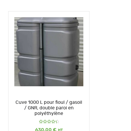
Cuve 1000 L pour fioul / gasoil
/ GNR, double paroi en
polyéthylène
Note
630,00
€