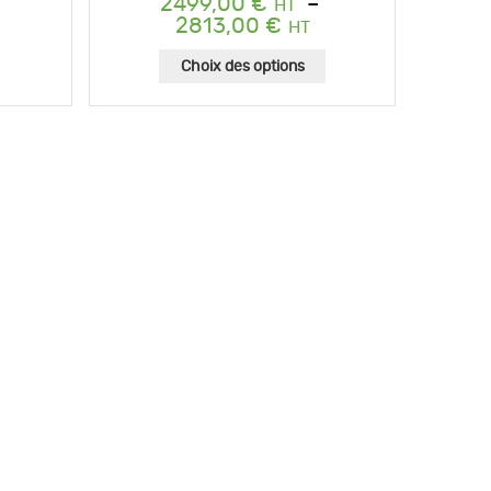
2499,00
€
–
Plage
2813,00
€
de
prix :
Choix des options
2499,00 €
à
2813,00 €