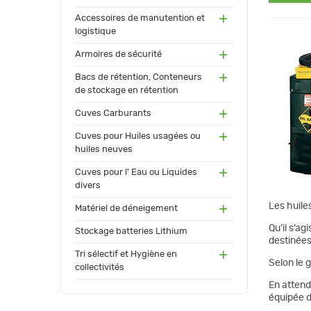
(55)
Accessoires de manutention et
logistique
(91)
Armoires de sécurité
(171
Bacs de rétention, Conteneurs
)
de stockage en rétention
(17
Cuves Carburants
3)
(24)
Cuves pour Huiles usagées ou
huiles neuves
(72)
Cuves pour l' Eau ou Liquides
divers
(34
Les huile
Matériel de déneigement
)
(12)
Qu’il s’ag
Stockage batteries Lithium
destinées
(13
Tri sélectif et Hygiène en
Selon le 
0)
collectivités
En attend
équipée d