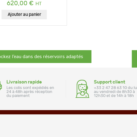
620,00
€
Ajouter au panier
ATION DE L’ARTICLE
icle
ockez l’eau dans des réservoirs adaptés
cédent :
Livraison rapide
Support client
Les colis sont expédiés en
+33 2 47 28 63 10 du l
24 à 48h après réception
au vendredi de 8h30 à
du paiement
12h30 et de 14h à 18h