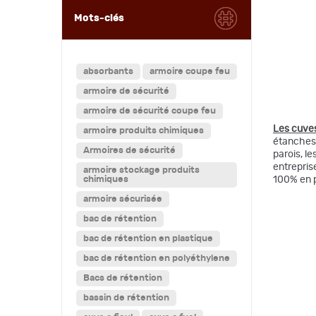
Mots-clés
absorbants
armoire coupe feu
armoire de sécurité
armoire de sécurité coupe feu
Les cuve
armoire produits chimiques
étanches 
Armoires de sécurité
parois, l
entrepris
armoire stockage produits
chimiques
100% en p
armoire sécurisée
bac de rétention
bac de rétention en plastique
bac de rétention en polyéthylene
Bacs de rétention
bassin de rétention