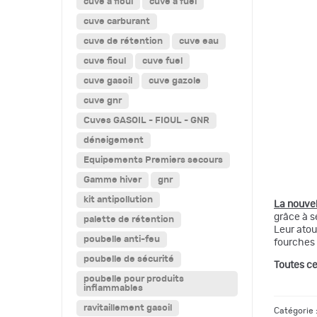
cuve a fioul
cuve a fuel
cuve carburant
cuve de rétention
cuve eau
cuve fioul
cuve fuel
cuve gasoil
cuve gazole
cuve gnr
Cuves GASOIL - FIOUL - GNR
déneigement
Equipements Premiers secours
Gamme hiver
gnr
kit antipollution
La nouve
grâce à s
palette de rétention
Leur ato
poubelle anti-feu
fourches 
poubelle de sécurité
Toutes ce
poubelle pour produits
inflammables
ravitaillement gasoil
Catégorie 