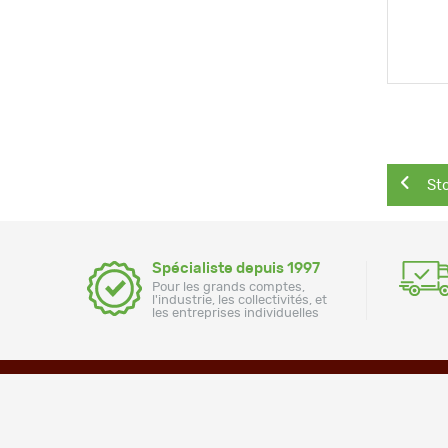
NAVIG
Art
St
pré
Spécialiste depuis 1997
Pour les grands comptes,
l'industrie, les collectivités, et
les entreprises individuelles