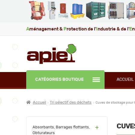
A
ménagement &
P
rotection de l'
I
ndustrie & de l'
E
n
CATÉGORIES BOUTIQUE
ACCUEIL
Accueil
Tri sélectif des déchets
Cuves de stockage pour 
CUVE
(60)
Absorbants, Barrages flottants,
Obturateurs