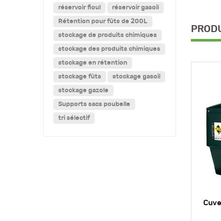
réservoir fioul
réservoir gasoil
Rétention pour fûts de 200L
PRODU
stockage de produits chimiques
stockage des produits chimiques
stockage en rétention
stockage fûts
stockage gasoil
stockage gazole
Supports sacs poubelle
tri sélectif
Cuve