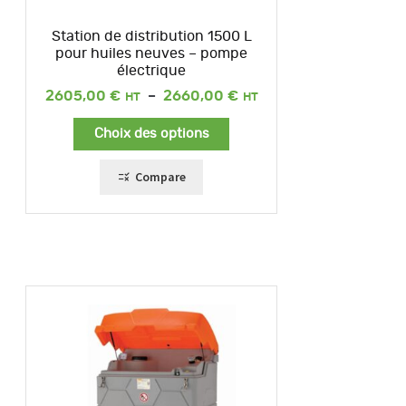
Station de distribution 1500 L
pour huiles neuves – pompe
électrique
Plage
2605,00
€
–
2660,00
€
de
prix :
Choix des options
2605,00 €
à
2660,00 €
Compare