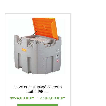
Cuve huiles usagées récup
cube 980 L
Plage
1994,00
€
–
2300,00
€
de
prix :