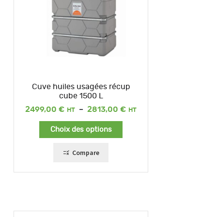
Cuve huiles usagées récup
cube 1500 L
Plage
2499,00
€
–
2813,00
€
de
prix :
Choix des options
2499,00 €
à
2813,00 €
Compare