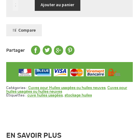
quantité
Ajouter au panier
de
Cuve
1000
L
pour
le
Compare
stockage
d'huiles
-
gamme
CFPE
Partager
(Intégrale)
Catégories :
Cuves pour Huiles usagées ou huiles neuves
,
Cuves pour
huiles usagées ou huiles neuves
Étiquettes :
cuve huiles usagées
,
stockage huiles
EN SAVOIR PLUS