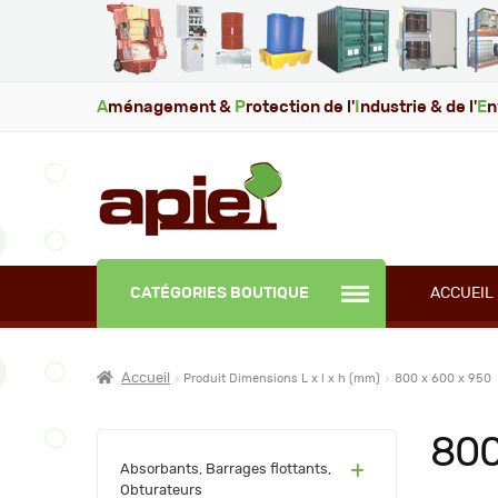
A
ménagement &
P
rotection de l'
I
ndustrie & de l'
E
n
CATÉGORIES BOUTIQUE
ACCUEIL
Accueil
Produit Dimensions L x l x h (mm)
800 x 600 x 950
800
(60)
Absorbants, Barrages flottants,
Obturateurs