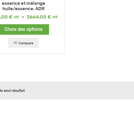
essence et mélange
huile/essence, ADR
Plage
1,00
€
–
3664,00
€
de
prix :
Choix des options
2931,00 €
à
3664,00 €
Compare
 le seul résultat