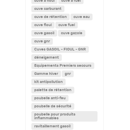
cuve a fioul
cuve a fuel
cuve carburant
cuve de rétention
cuve eau
cuve fioul
cuve fuel
cuve gasoil
cuve gazole
cuve gnr
Cuves GASOIL - FIOUL - GNR
déneigement
Equipements Premiers secours
Gamme hiver
gnr
kit antipollution
palette de rétention
poubelle anti-feu
poubelle de sécurité
poubelle pour produits
inflammables
ravitaillement gasoil