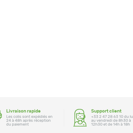
Livraison rapide
Support client
Les colis sont expédiés en
+33 2 47 28 63 10 du l
24 à 48h après réception
au vendredi de 8h30 à
du paiement
12h30 et de 14h à 18h