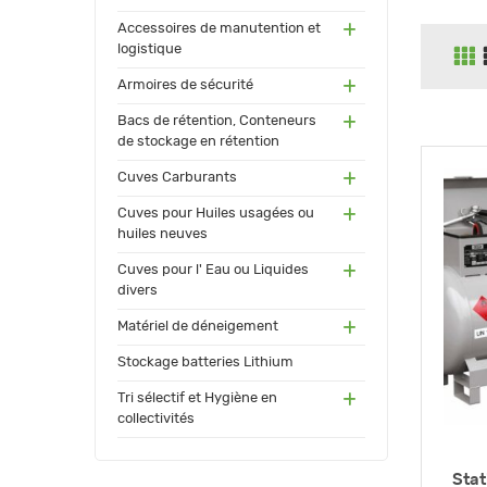
(55)
Accessoires de manutention et
logistique
(91)
Armoires de sécurité
(171
Bacs de rétention, Conteneurs
)
de stockage en rétention
(17
Cuves Carburants
3)
(24)
Cuves pour Huiles usagées ou
huiles neuves
(72)
Cuves pour l' Eau ou Liquides
divers
(34
Matériel de déneigement
)
(12)
Stockage batteries Lithium
(13
Tri sélectif et Hygiène en
0)
collectivités
Stat