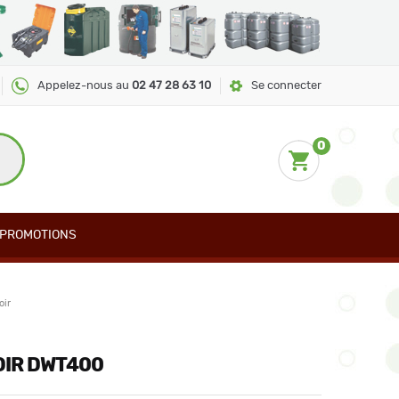
Appelez-nous au
02 47 28 63 10
Se connecter
0
PROMOTIONS
oir
OIR DWT400