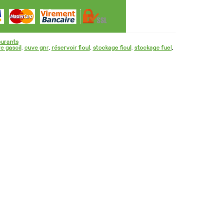
burants
e gasoil
,
cuve gnr
,
réservoir fioul
,
stockage fioul
,
stockage fuel
,