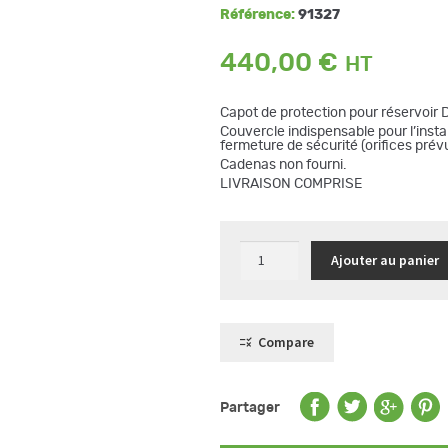
Référence:
91327
440,00
€
Capot de protection pour réservoir D
Couvercle indispensable pour l’insta
fermeture de sécurité (orifices pré
Cadenas non fourni.
LIVRAISON COMPRISE
quantité
Ajouter au panier
de
Capot
pour
réservoir
DWT400
Compare
Partager