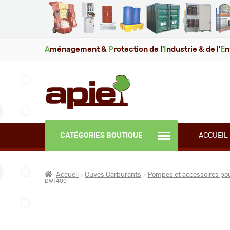
A
ménagement &
P
rotection de l'
I
ndustrie & de l'
E
n
CATÉGORIES BOUTIQUE
ACCUEIL
Accueil
Cuves Carburants
Pompes et accessoires po
DWT400