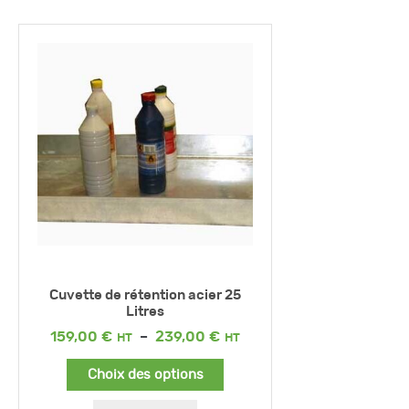
Cuvette de rétention acier 25
Litres
Plage
159,00
€
–
239,00
€
de
prix :
Choix des options
159,00 €
à
239,00 €