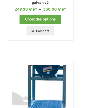
galvanisé
Plage
249,00
€
–
330,00
€
de
prix :
Choix des options
249,00 €
à
330,00 €
Compare